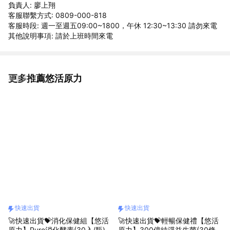
負責人: 廖上翔
客服聯繫方式: 0809-000-818
客服時段: 週一至週五09:00~1800，午休 12:30~13:30 請勿來電
其他說明事項: 請於上班時間來電
更多推薦悠活原力
看更多
快速出貨
快速出貨
🚀快速出貨💝消化保健組【悠活
🚀快速出貨💝輕暢保健禮【悠活
原力】Pure消化酵素(30入/瓶)
原力】300億純淨益生菌(30條/