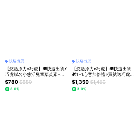
快速出貨
快速出貨
【悠活原力x巧虎】🚚快速出貨⚡
【悠活原力x巧虎】🚚快速出貨
巧虎聯名小悠活兒童葉黃素+蝦
🎁1+1心意加倍禮⚡買就送巧虎兒
紅素咀嚼錠(60錠/瓶)
童水壺⚡葡萄葉黃素(60錠/盒)
$780
$880
$1,350
$1,450
+草莓雙鈣錠(60錠/盒)
3.0%
3.0%