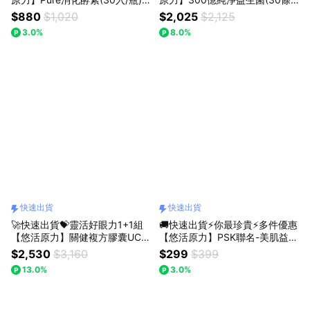
+悠活好享受(30入/盒)｜附提袋
盒) X2｜呵護禮｜大餐後必備｜
$880
$1,020
$2,025
$2,125
｜消化酵素｜助消化
送禮首選
3.0%
8.0%
快速出貨
快速出貨
🚀快速出貨💝靈活好眼力1+1組
🚚快速出貨⚡你最珍貴⚡多件優惠
【悠活原力】關健複方膠囊UC-II
【悠活原力】PSK聯名-美肌益菌
+玻尿酸(30入/盒)+葉黃素蝦紅
補水面膜 (4片/盒)
$2,530
$3,160
$299
$399
素複方軟膠囊(30入/盒)｜吳淡如
13.0%
3.0%
真情推薦｜送禮首選