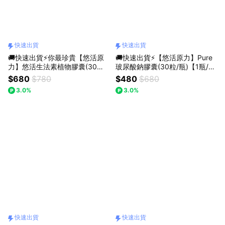
快速出貨
快速出貨
🚚快速出貨⚡你最珍貴【悠活原
🚚快速出貨⚡【悠活原力】Pure
力】悠活生法素植物膠囊(30入/
玻尿酸鈉膠囊(30粒/瓶)【1瓶/3
盒)【1盒/3盒/5盒優惠組】
瓶/5瓶優惠組】
$680
$780
$480
$680
3.0%
3.0%
快速出貨
快速出貨