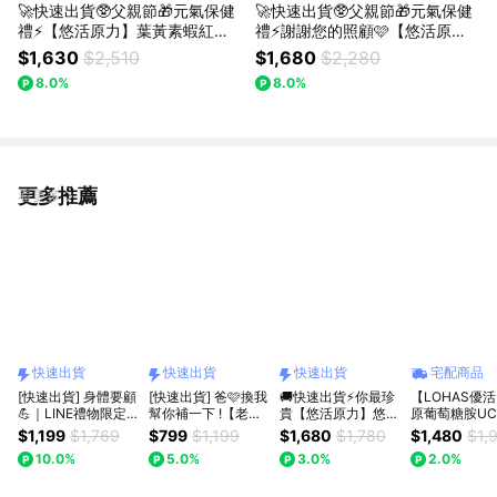
🚀快速出貨🥸父親節🎁元氣保健
🚀快速出貨🥸父親節🎁元氣保健
禮⚡【悠活原力】葉黃素蝦紅素
禮⚡謝謝您的照顧🩷【悠活原
複方軟膠囊(30顆/盒)+原力B群
力】原力B群長效緩釋錠(60入/
$1,630
$2,510
$1,680
$2,280
長效緩釋錠(60粒/盒)附提袋｜吳
盒) + 悠活薑黃朝鮮薊植物膠囊
8.0%
8.0%
淡如真情推薦｜呵護禮｜要好好
(30入/盒)X2｜吳淡如真情推薦
照顧自己🩷
｜提升精神
更多推薦
看更多
快速出貨
快速出貨
快速出貨
宅配商品
[快速出貨] 身體要顧
[快速出貨] 爸🩷換我
🚚快速出貨⚡你最珍
【LOHAS優
💪｜LINE禮物限定
幫你補一下 !【老協
貴【悠活原力】悠活
原葡萄糖胺UC
組【老協珍】人蔘精
珍】葡萄糖胺飲(14
關健複方膠囊UC-
II+鈣鎂加倍(
$1,199
$1,769
$799
$1,199
$1,680
$1,780
$1,480
$1,
禮盒(7入) + 葡萄糖
入)
ll+玻尿酸鈉（30粒/
WellBC複合
10.0%
5.0%
3.0%
2.0%
胺(14入)
盒）【1瓶/3瓶/5瓶
入)UC2 MSM
優惠組】
營養 鈣鎂 父