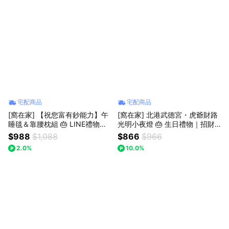
宅配商品
宅配商品
[窩在家] 【祝您富有鈔能力】午
[窩在家] 北港武德宮・虎爺財路
睡毯＆靠腰枕組 🎂 LINE禮物獨
光明小夜燈 🎂 生日禮物｜招財
家｜生日禮物｜招財｜抱枕｜娃
｜辦公室｜開運納福｜實用｜升
$988
$1,088
$866
$966
娃｜辦公室｜療癒｜實用｜同事
遷升職｜喬遷｜開業開店｜同事
2.0%
10.0%
｜上班族｜獅子座｜七夕禮物｜
｜上班族｜獅子座｜七夕禮物｜
父親節
父親節