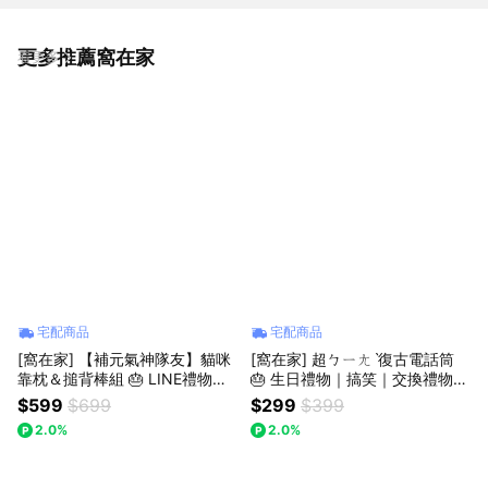
更多推薦窩在家
看更多
宅配商品
宅配商品
[窩在家] 【補元氣神隊友】貓咪
[窩在家] 超ㄅㄧㄤˋ復古電話筒
靠枕＆搥背棒組 🎂 LINE禮物獨
🎂 生日禮物｜搞笑｜交換禮物｜
家｜生日禮物｜情人｜療癒｜貓
辦公室｜療癒｜實用｜同事｜上
$599
$699
$299
$399
奴｜獅子座｜七夕禮物｜父親節
班族｜獅子座｜七夕禮物｜情人
2.0%
2.0%
節