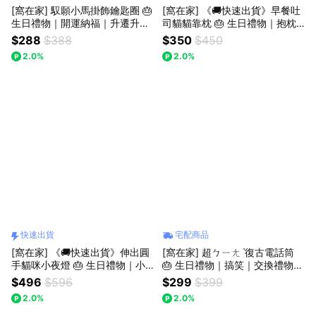
[窩在家] 馭願小馬掛飾鑰匙圈 🎂
[窩在家] 《🚚快速出貨》早餐吐
生日禮物｜開運納福｜升遷升職
司貓貓靠枕 🎂 生日禮物｜抱枕
｜喬遷｜開業開店｜同事｜獅子
｜娃娃｜辦公室｜貓咪｜療癒｜
$288
$388
$350
$450
座｜七夕禮物｜父親節
實用｜同事｜上班族｜貓奴｜獅
2.0%
2.0%
子座｜七夕禮物
快速出貨
宅配商品
[窩在家] 《🚚快速出貨》伸出圓
[窩在家] 超ㄅㄧㄤˋ復古電話筒
手貓咪小夜燈 🎂 生日禮物｜小
🎂 生日禮物｜搞笑｜交換禮物｜
夜燈｜床頭燈｜辦公室｜療癒｜
辦公室｜療癒｜實用｜同事｜上
$496
$596
$299
$399
實用｜同事｜上班族｜貓奴｜女
班族｜獅子座｜七夕禮物｜情人
2.0%
2.0%
生禮物｜獅子座｜七夕禮物｜禮
節
盒｜父親節