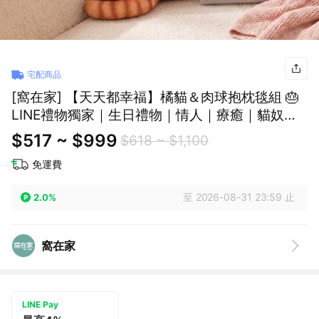
宅配商品
[窩在家] 【天天都幸福】橘貓＆肉球抱枕毯組 🎂
LINE禮物獨家｜生日禮物｜情人｜療癒｜貓奴｜
獅子座｜七夕禮物｜父親節
$517 ~ $999
$618 ~ $1,100
免運費
至 2026-08-31 23:59 止
2.0%
窩在家
LINE Pay