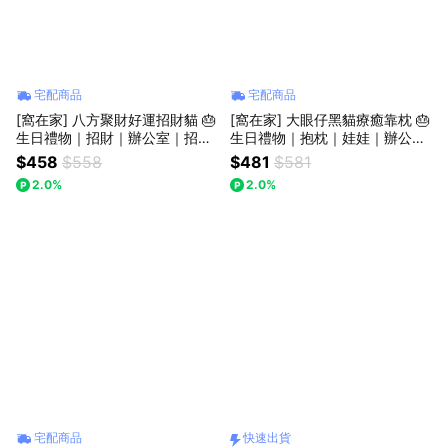
宅配商品
宅配商品
[窩在家] 八方聚財好運招財貓 🎂
[窩在家] 大眼仔黑貓療癒靠枕 🎂
生日禮物｜招財｜辦公室｜招福
生日禮物｜抱枕｜娃娃｜辦公室
貓｜開運納福｜貓咪｜實用｜升
｜貓咪｜實用｜同事｜上班族｜
$458
$558
$481
$581
遷升職｜喬遷｜開業開店｜療癒
貓奴｜獅子座｜七夕禮物
2.0%
2.0%
｜同事｜上班族｜貓奴｜獅子座
｜七夕禮物｜父親節
宅配商品
快速出貨