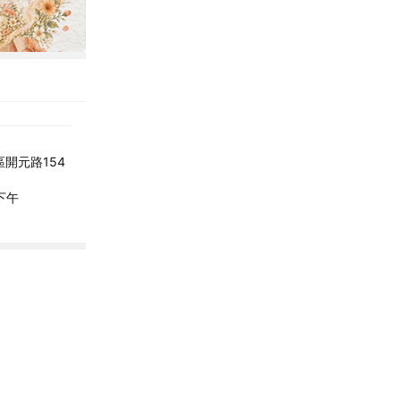
開元路154
，下午