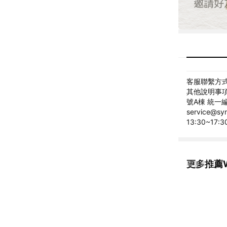
客服聯繫方式: 
其他說明事項
號A棟 統一編
service@
13:30~17:3
更多推薦W
看更多