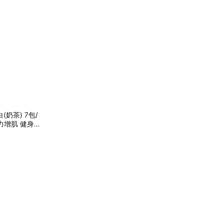
蛋白(奶茶) 7包/
美力增肌 健身