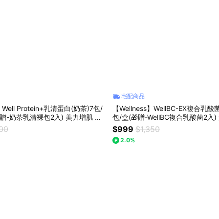
宅配商品
】Well Protein+乳清蛋白(奶茶)7包/
【Wellness】WellBC-EX複合乳酸
🎁贈-奶茶乳清裸包2入) 美力增肌 健
包/盒(🎁贈-WellBC複合乳酸菌2入
白 父親節
親節
400
$999
$1,350
2.0%