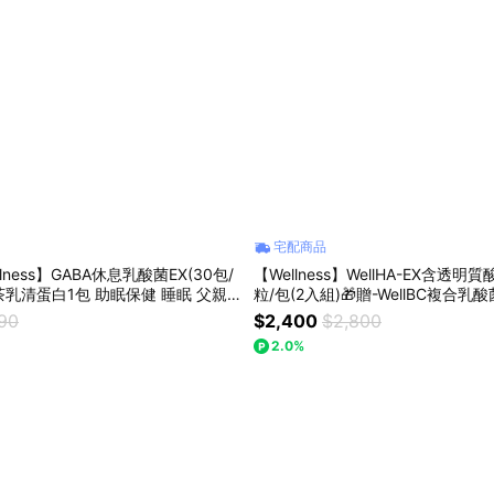
宅配商品
lness】GABA休息乳酸菌EX(30包/
【Wellness】WellHA-EX含透明
白1包 助眠保健 睡眠 父親
粒/包(2入組)🎁贈-WellBC複合乳
尿酸 水潤 618購物節
390
$2,400
$2,800
2.0%