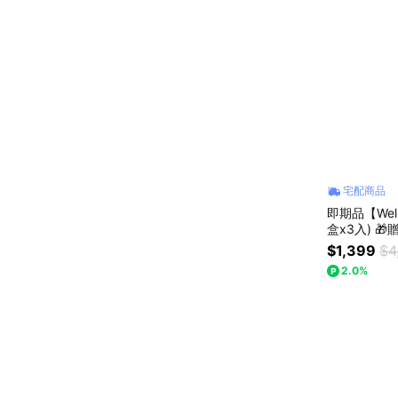
宅配商品
即期品【Wel
盒x3入) 🎁贈-
眠 父親節
$1,399
$4
2.0%