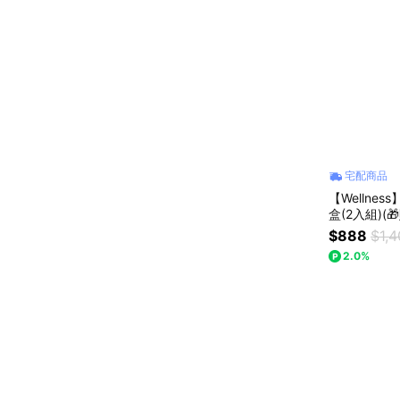
宅配商品
【Wellness
盒(2入組)(
身運動 高蛋
$888
$1,
2.0%