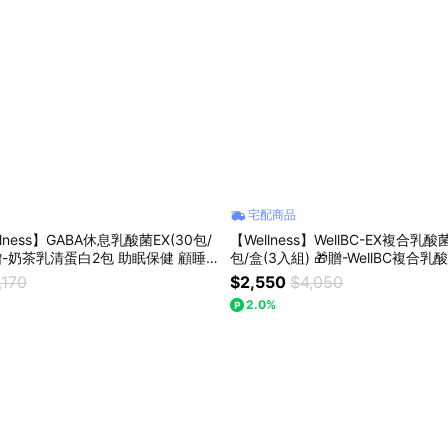
宅配商品
lness】GABA休息乳酸菌EX(30包/
【Wellness】WellBC-EX複合乳酸
奶茶乳清蛋白2包 助眠保健 顧睡
包/盒(3入組) 🎁贈-WellBC複合乳
順暢 父親節
,170
$2,550
$4,050
2.0%