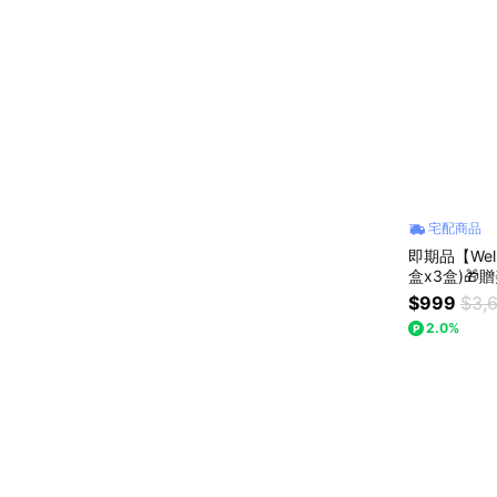
宅配商品
即期品【Well
盒x3盒)🎁贈美力
妍飲 父親節
$999
$3,
2.0%