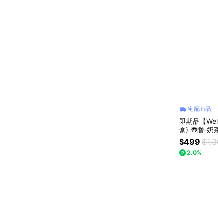
宅配商品
即期品【Wel
盒) 🎁贈-奶茶乳清蛋
節
$499
$1,
2.0%