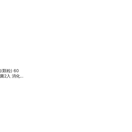
菌(顆粒) 60
酸菌2入 消化