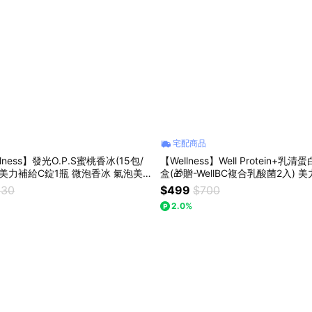
宅配商品
ness】發光O.P.S蜜桃香冰(15包/
【Wellness】Well Protein+乳清
補給C錠1瓶 微泡香冰 氣泡美
盒(🎁贈-WellBC複合乳酸菌2入) 
運動 高蛋白 父親節
630
$499
$700
2.0%