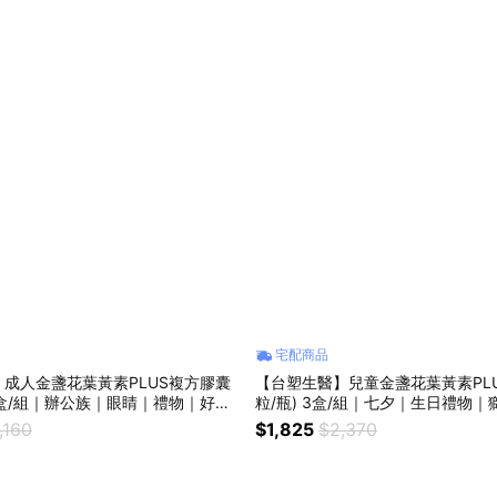
宅配商品
成人金盞花葉黃素PLUS複方膠囊
【台塑生醫】兒童金盞花葉黃素PLU
) 2盒/組｜辦公族｜眼睛｜禮物｜好朋
粒/瓶) 3盒/組｜七夕｜生日禮物
｜七夕｜生日禮物｜獅子座｜父親節
節｜保健｜女性｜好朋友｜喜歡你
,160
$1,825
$2,370
性｜好朋友｜喜歡你｜暖心室友
｜兒童｜新年禮物｜禮物｜保健｜
盞花｜葉黃素｜眼睛