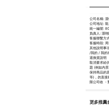
公司名稱: 
公司地址: 龍
統一編號: 80
負責人: 灝
客服聯繫方式: h
客服時段: 周一
其他說明事項
/我的 / 
退換貨說明 ・
取消要求給
題 (例如內
保持商品的原
等)，勿直接
限公司收 
更多推薦
看更多