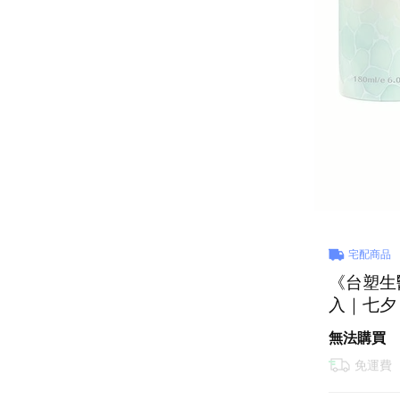
宅配商品
《台塑生醫
入｜七夕
喜歡你｜
無法購買
免運費