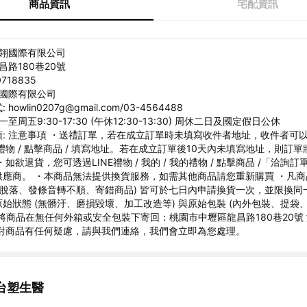
商品資訊
宅配資訊
灝翎國際有限公司
昌路180巷20號
718835
翎國際有限公司
owlin0207g@gmail.com/03-4564488
至周五9:30-17:30 (午休12:30-13:30) 周休二日及國定假日公休
: 注意事項 ・送禮訂單，若在成立訂單時未填寫收件者地址，收件者可以至
我的禮物 / 點擊商品 / 填寫地址。若在成立訂單後10天內未填寫地址，則訂
如欲退貨，您可透過LINE禮物 / 我的 / 我的禮物 / 點擊商品 /「洽詢
供應商。 ・本商品無法提供換貨服務，如需其他商品請您重新購買 ・凡
景脫落、發條音轉不順、寄錯商品) 皆可於七日內申請換貨一次，並限換同
始狀態 (無髒汙、磨損毀壞、加工改造等) 與原始包裝 (內外包裝、提袋
將商品在無任何外箱或安全包裝下寄回：桃園市中壢區龍昌路180巷20號
・對商品有任何疑慮，請與我們連絡，我們會立即為您處理。
台塑生醫