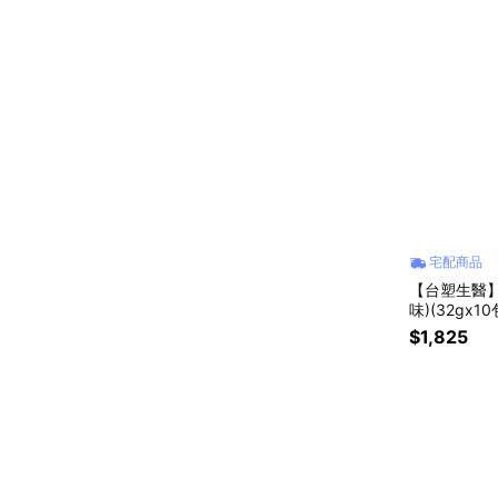
宅配商品
【台塑生醫】
味)(32gx10包/盒) 3盒/組｜
子座｜父親
$1,825
喜歡你｜暖