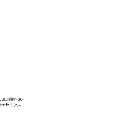
S口嚼錠(60
｜獅子座｜父親
｜｜生日禮物
捕充元素｜金