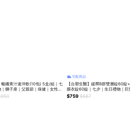
宅配商品
暢纖青汁速沖飲(10包) 5盒/組｜七
【台塑生醫】緩釋B群雙層錠60錠
物｜獅子座｜父親節｜保健｜女性｜
膜衣錠60錠｜七夕｜生日禮物｜巨
歡你｜暖心室友
｜保健｜女性｜好朋友｜喜歡你｜
,950
$759
$887