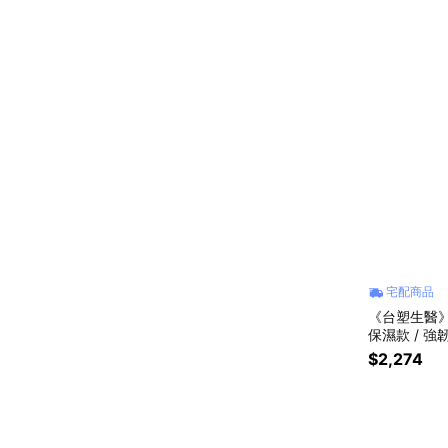
宅配商品
《台塑生醫》D
保濕款 / 強
生日禮物｜
$2,274
友｜喜歡你