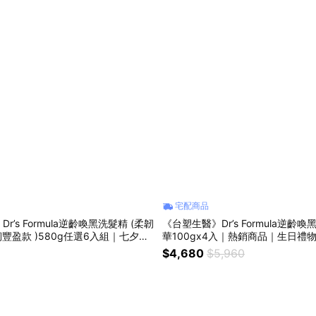
宅配商品
r’s Formula逆齡喚黑洗髮精 (柔韌
《台塑生醫》Dr’s Formula逆齡
韌豐盈款 )580g任選6入組｜七夕｜
華100gx4入｜熱銷商品｜生日禮
獅子座｜父親節｜保健｜女性｜好朋
貴時光｜禮物｜情人節禮物｜新年
$4,680
$5,960
｜暖心室友