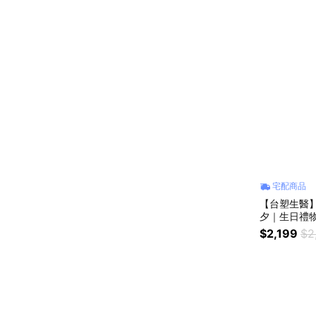
宅配商品
【台塑生醫】
夕｜生日禮
好朋友｜喜
$2,199
$2