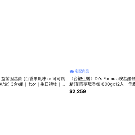
宅配商品
益菌固基飲 (百香果風味 or 可可風
《台塑生醫》Dr's Formula胺基
七夕｜生日禮物｜獅
精(花園夢境香氛)800gx12入｜
節｜勞動節｜保健｜女性｜好朋友｜
物｜獅子座｜父親節｜洗髮｜女性
$2,259
心室友
歡你｜暖心室友