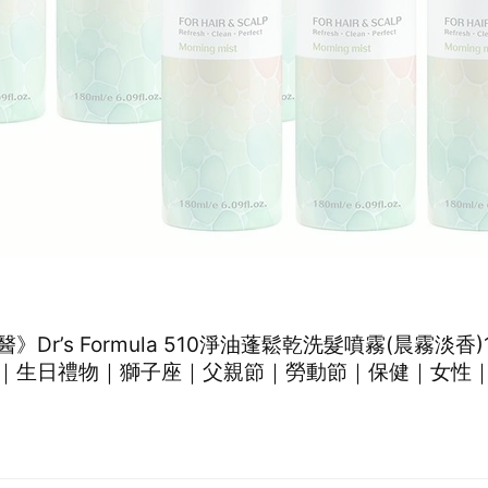
》Dr’s Formula 510淨油蓬鬆乾洗髮噴霧(晨霧淡香)1
｜生日禮物｜獅子座｜父親節｜勞動節｜保健｜女性
暖心室友