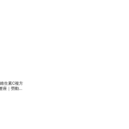
+維生素C複方
蟹座｜勞動節
暖心室友