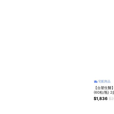
宅配商品
【台塑生醫】
(60粒/瓶
友｜好同事
$1,836
$2
｜保健｜女