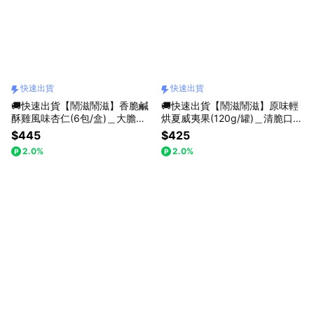
快速出貨
快速出貨
🚚快速出貨【鬧滋鬧滋】香脆鹹
🚚快速出貨【鬧滋鬧滋】原味輕
酥雞風味杏仁(6包/盒)＿大膽翻
烘夏威夷果(120g/罐)＿清脆口
玩．創意堅果＿獨家口味
感．淡淡奶香＿天然滋味
$445
$425
2.0%
2.0%