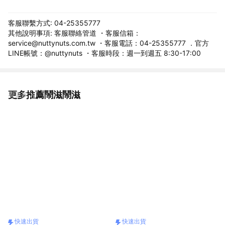
客服聯繫方式: 04-25355777
其他說明事項: 客服聯絡管道 ・客服信箱：
service@nuttynuts.com.tw ・客服電話：04-25355777 ．官方
LINE帳號：@nuttynuts ・客服時段：週一到週五 8:30-17:00
更多推薦鬧滋鬧滋
看更多
快速出貨
快速出貨