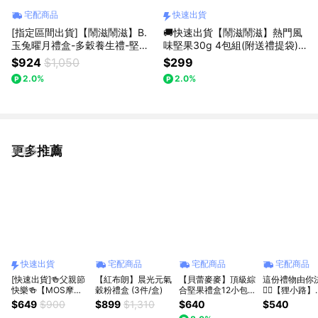
宅配商品
快速出貨
[指定區間出貨]【鬧滋鬧滋】B.
🚚快速出貨【鬧滋鬧滋】熱門風
玉兔曜月禮盒-多穀養生禮-堅果
味堅果30g 4包組(附送禮提袋)_
X 沖泡飲14入（附提袋）＿養生
LINE禮物獨家組合_生日快樂_感
$924
$1,050
$299
堅果飲．頂級堅果＿精美禮盒_中
謝禮_為你加油_下午茶
2.0%
2.0%
秋禮盒
更多推薦
看更多
快速出貨
宅配商品
宅配商品
宅配商品
[快速出貨]🍻父親節
【紅布朗】晨光元氣
【貝蕾麥麥】頂級綜
這份禮物由你
快樂🍻【MOS摩斯
穀粉禮盒 (3件/盒)
合堅果禮盒12小包
✌🏻【狸小路】
漢堡】無調味綜合堅
(父親節快樂/感謝我
MOGU KABI
$649
$900
$899
$1,310
$640
$540
果2罐 +玄米煎茶10
的貴人/獅子座生日
威夷豆塔