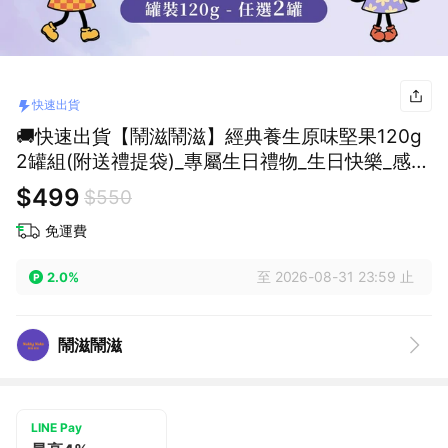
快速出貨
🚚快速出貨【鬧滋鬧滋】經典養生原味堅果120g
2罐組(附送禮提袋)_專屬生日禮物_生日快樂_感謝
禮_下午茶
$499
$550
免運費
至 2026-08-31 23:59 止
2.0%
鬧滋鬧滋
LINE Pay