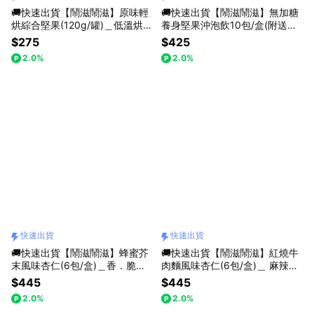
🚚快速出貨【鬧滋鬧滋】原味輕
🚚快速出貨【鬧滋鬧滋】無加糖
烘綜合堅果(120g/罐)＿低溫烘
養身堅果沖泡飲10包/盒(附送禮
焙．口感豐富＿8種營養一次滿
提袋)_生日快樂_感謝禮_為你加
$275
$425
足
油_養身輕食
2.0%
2.0%
快速出貨
快速出貨
🚚快速出貨【鬧滋鬧滋】蜂蜜芥
🚚快速出貨【鬧滋鬧滋】紅燒牛
末風味杏仁(6包/盒)＿香．脆．
肉麵風味杏仁(6包/盒)＿ 麻辣唰
爽＿夠嗆夠辣 ! 口感獨特
嘴．爽脆美味＿獨家道地口味
$445
$445
2.0%
2.0%