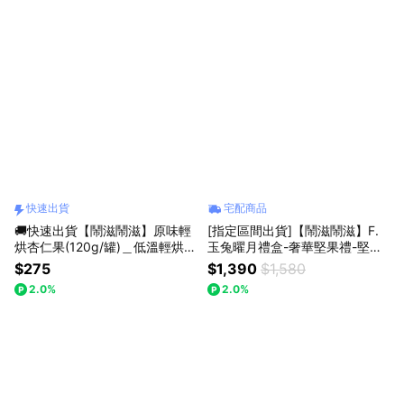
快速出貨
宅配商品
🚚快速出貨【鬧滋鬧滋】原味輕
[指定區間出貨]【鬧滋鬧滋】F.
烘杏仁果(120g/罐)＿低溫輕烘
玉兔曜月禮盒-奢華堅果禮-堅果
焙．口感香脆＿天然風味
罐裝6入（附提袋）_送禮首選_
$275
$1,390
$1,580
創意堅果_中秋禮盒_企業送禮
2.0%
2.0%