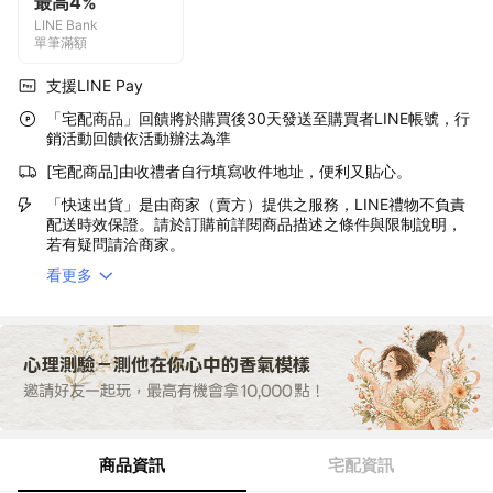
最高4%
LINE Bank
單筆滿額
支援LINE Pay
「宅配商品」回饋將於購買後30天發送至購買者LINE帳號，行
銷活動回饋依活動辦法為準
[宅配商品]由收禮者自行填寫收件地址，便利又貼心。
「快速出貨」是由商家（賣方）提供之服務，LINE禮物不負責
配送時效保證。請於訂購前詳閱商品描述之條件與限制說明，
若有疑問請洽商家。
看更多
商品資訊
宅配資訊