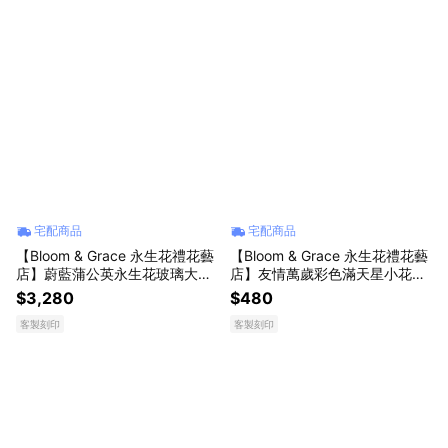
宅配商品
宅配商品
【Bloom & Grace 永生花禮花藝
【Bloom & Grace 永生花禮花藝
店】蔚藍蒲公英永生花玻璃大花
店】友情萬歲彩色滿天星小花束
盅(木頭底)永生花 送禮 節日送禮
永生花 送禮 節日送禮 禮物《可
$3,280
$480
禮物《可備註填寫卡片內容》
備註填寫卡片內容》
客製刻印
客製刻印