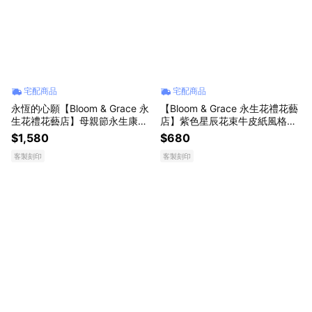
宅配商品
宅配商品
永恆的心願【Bloom & Grace 永
【Bloom & Grace 永生花禮花藝
生花禮花藝店】母親節永生康乃
店】紫色星辰花束牛皮紙風格乾
韾小玻璃花盅《可備註填寫卡片
燥永生花束 永生花 送禮 節日送
$1,580
$680
內容》
禮 禮物《可備註填寫卡片內容》
客製刻印
客製刻印