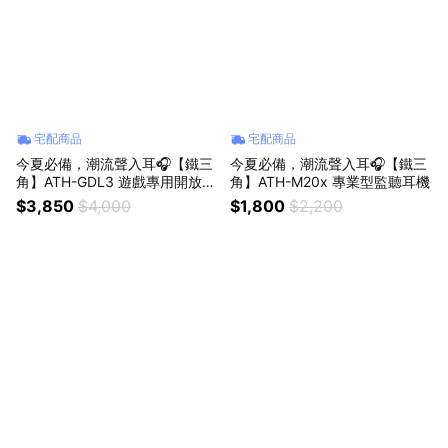
宅配商品
宅配商品
今夏必備，潮流聲入耳🎧【鐵三
今夏必備，潮流聲入耳🎧【鐵三
角】ATH-GDL3 遊戲專用開放式
角】ATH-M20x 專業型監聽耳機
耳機麥克風組 (黑/白)
$3,850
$4,000
$1,800
$2,200