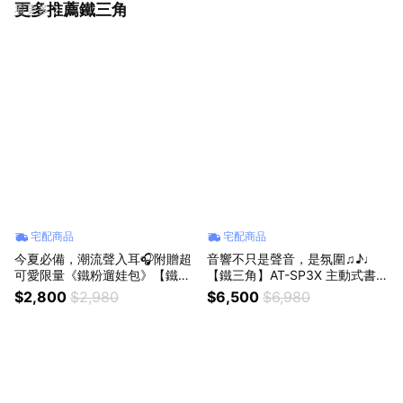
更多推薦鐵三角
看更多
宅配商品
宅配商品
今夏必備，潮流聲入耳🎧附贈超
音響不只是聲音，是氛圍♫♪♩
可愛限量《鐵粉遛娃包》【鐵三
【鐵三角】AT-SP3X 主動式書架
角】ATH-SQ1TW2NC 真無線耳
型喇叭
$2,800
$2,980
$6,500
$6,980
機 (共六款顏色)