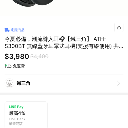
宅配商品
今夏必備，潮流聲入耳🎧【鐵三角】 ATH-
S300BT 無線藍牙耳罩式耳機(支援有線使用) 共
兩色
$3,980
$4,400
免運費
鐵三角
LINE Pay
最高4%
LINE Bank
單筆滿額