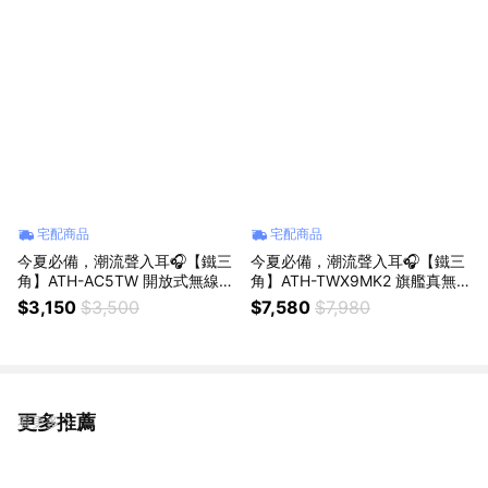
宅配商品
宅配商品
今夏必備，潮流聲入耳🎧【鐵三
今夏必備，潮流聲入耳🎧【鐵三
角】ATH-AC5TW 開放式無線耳
角】ATH-TWX9MK2 旗艦真無
掛式耳機 (黑色/白色)
線耳機 (首批贈送 鐵三角×廣富
$3,150
$3,500
$7,580
$7,980
號 限量聯名托特包)共兩色
更多推薦
看更多