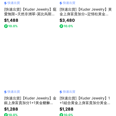
快速出貨
快速出貨
[快速出貨]【Kuder Jewelry】竉
[快速出貨]【Kuder Jewelry】黃
愛無限~天然非洲翠-莫比烏斯環
金上身富貴加分~定情柱黃金項
項鍊附藍色六朵玫瑰精油皂禮盒
鍊1+1組合,買一件項鍊送一件財
$1,488
$3,480
『LINE禮物獨家組合』
庫符
10.0%
10.0%
快速出貨
快速出貨
[快速出貨]【Kuder Jewelry】金
[快速出貨]【Kuder Jewelry】1
銀上身富貴加分1+1黃金貔貅手
+1組合黄金上身富貴加分黃金項
鍊組『LINE禮物獨家組合』
鍊任選,任買一件送香氛玫瑰花一
$1,288
$1,288
束
10.0%
10.0%