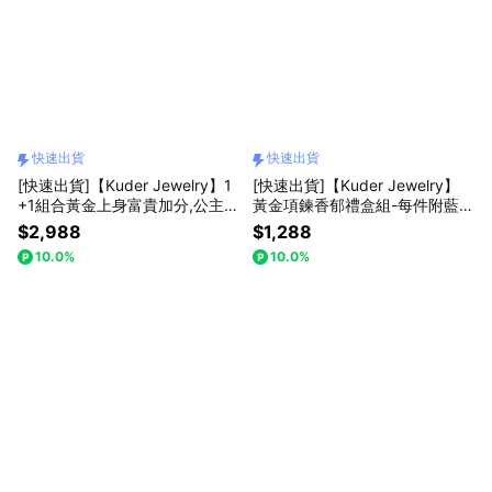
快速出貨
快速出貨
[快速出貨]【Kuder Jewelry】1
[快速出貨]【Kuder Jewelry】
+1組合黃金上身富貴加分,公主蝴
黃金項鍊香郁禮盒組-每件附藍色
蝶結黃金項鍊,買一件送香氛玫瑰
玫瑰六朵精油皂禮盒『LINE禮物
$2,988
$1,288
花束
獨家組合』
10.0%
10.0%