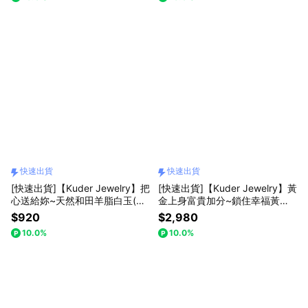
快速出貨
快速出貨
[快速出貨]【Kuder Jewelry】把
[快速出貨]【Kuder Jewelry】黃
心送給妳~天然和田羊脂白玉(愛
金上身富貴加分~鎖住幸福黃金
心)戒子附珠寶鑑定書,1+1買一件
項鍊1+1組合,買一件項鍊送一件
$920
$2,980
送馬上有錢吊飾一條
財庫符
10.0%
10.0%