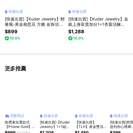
快速出貨
快速出貨
[快速出貨]【Kuder Jewelry】輕
[快速出貨]【Kuder Jewelry】金
奢風-黃金相思豆 方糖 金珠項鍊
銀上身富貴加分1+1杏葉項鍊黃
多款任選組,任買一件送贈品(多
金組『LINE禮物獨家組合』
$899
$1,288
款)任選一件
10.0%
10.0%
更多推薦
看更多
宅配商品
快速出貨
快速出貨
快速出貨
收禮者自選款式
[快速出貨]【Kuder
【快速出貨】
[快速出貨]把
【Prisme Gold】黃
Jewelry】1+1組合-
【TLH】黃金墜項鍊
送到你心裡🎁
金墜項鍊 純金999鍊
黃金上身富貴加分,
純金999 四葉心願
【List.U】交
$999
$1,980
$1,208
$1,480
$399