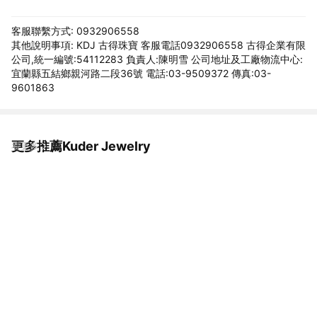
客服聯繫方式: 0932906558
其他說明事項: KDJ 古得珠寶 客服電話0932906558 古得企業有限
公司,統一編號:54112283 負責人:陳明雪 公司地址及工廠物流中心:
宜蘭縣五結鄉親河路二段36號 電話:03-9509372 傳真:03-
9601863
更多推薦Kuder Jewelry
看更多