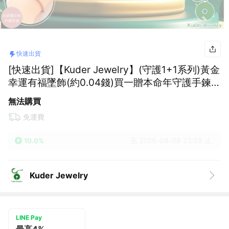
快速出貨
[快速出貨]【Kuder Jewelry】(守護1+1系列)黃金
幸運有福墜飾(約0.04錢)買一贈本命年守護手鍊一
條『LINE禮物獨家組合』
無法購買
免運費
至 2026-08-08 23:59 止
10.0%
Kuder Jewelry
LINE Pay