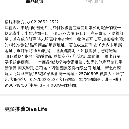
商品資訊
宅配資訊
客服聯繫方式: 02-2662-2522
其他說明事項: 配送辦法 完成付款後會儘速使用本公司配合的統一
物流寄出，出貨時間三日工作天(不含例 假日)。 注意事項 ・送禮訂
單，若在成立訂單時未填寫收件者地址，收件者可以至LINE禮物/我
的/ 我的禮物/ 點擊商品/ 填寫地址。若在成立訂單後10天內未填寫
地址，則訂單將 自動取消。 退換貨說明 ・如欲退貨，您可透過
LINE禮物/ 我的/ 我的禮物/ 點擊商品/「洽詢訂單問題」 提出取消
要求給供應商。 ・本商品無法提供換貨服務，如需其他商品請您重
新購買 商家資訊 公司名：巧蕾國際股份有限公司 地址：新北市深
坑區北深路三段155巷9號6樓 統一編號：28740505 負責人：羅宇
凡 客服電話：02-2662-2522 客服信箱：無 客服時段：週一~週五
9:00~18:00 (中午13~14:00為午休時間)
更多推薦Diva Life
看更多