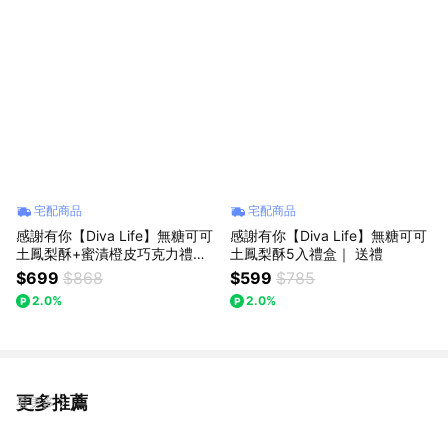
宅配商品
宅配商品
感謝有你【Diva Life】無糖可可
感謝有你【Diva Life】無糖可可
土鳳梨酥+蜜漬橙皮巧克力禮盒
土鳳梨酥5入禮盒｜ 送禮
｜送禮
$699
$868
$599
$785
2.0%
2.0%
更多推薦
看更多