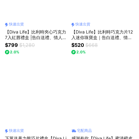
快速出貨
快速出貨
【Diva Life】比利時夾心巧克力
【Diva Life】比利時巧克力片12
7入紅唇禮盒 |告白送禮、情人節
入迷你珠寶盒｜告白送禮、情人
送禮、快速出貨
節送禮、快速出貨
$799
$1,280
$520
$668
2.0%
2.0%
快速出貨
宅配商品
下單送暴力熊巧片禮盒【Diva Li
感謝有你【Diva Life】蜜漬橙皮