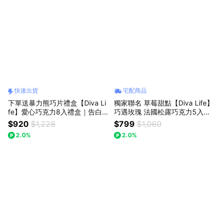
快速出貨
宅配商品
下單送暴力熊巧片禮盒【Diva Li
獨家聯名 草莓甜點【Diva Life】
fe】愛心巧克力8入禮盒｜告白
巧遇玫瑰 法國松露巧克力5入禮
送禮、情人節送禮、快速出貨
盒+傳遞幸福玫瑰檸檬塔+草莓乳
$920
$1,228
$799
$1,060
酪塔｜告白、送禮
2.0%
2.0%