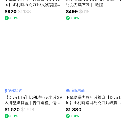
fe】比利時巧克力10入紫饌禮盒
巧克力絨布袋｜ 送禮
｜告白送禮、情人節送禮、快速
$920
$1,138
$499
$618
出貨
2.0%
2.0%
快速出貨
宅配商品
【Diva Life】比利時巧克力片39
下單送暴力熊巧片禮盒【Diva Li
入御璽珠寶盒｜告白送禮、情人
fe】比利時進口巧克力片珠寶禮
節送禮、快速出貨
盒組(經典款+迷你款) | 告白送禮
$1,520
$1,618
$1,380
2.0%
2.0%