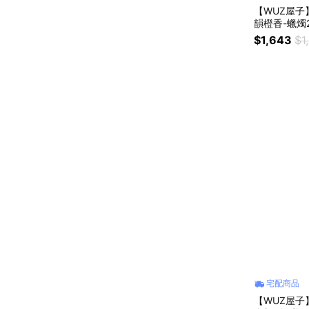
【WUZ屋子】
韻橙香-蠟燭2
$1,643
$1
宅配商品
【WUZ屋子