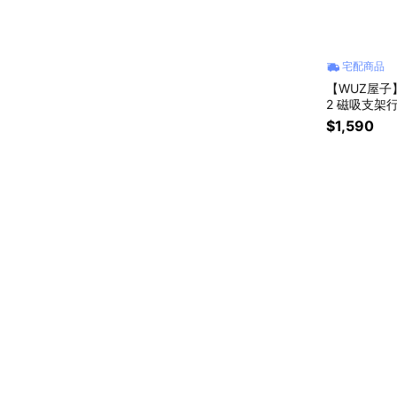
宅配商品
【WUZ屋子】 A
2 磁吸支架
帶上飛機 ）
$1,590