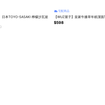
宅配商品
日本TOYO-SASAKI 檸檬沙瓦玻
【WUZ屋子】皇家牛膝草年糕潔面乳 
$598
0