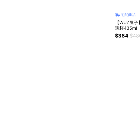
宅配商品
【WUZ屋子】
璃杯435ml
$384
$48