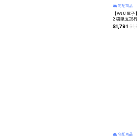
宅配商品
【WUZ屋子】Al
2 磁吸支架
機 ）
$1,791
$1,
宅配商品