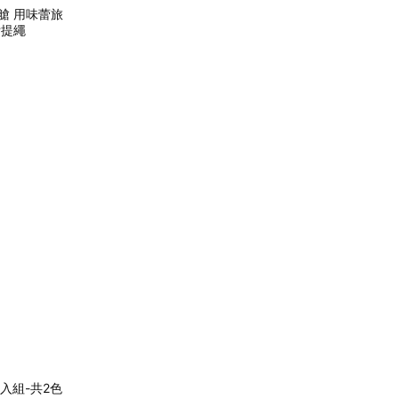
等艙 用味蕾旅
附提繩
6入組-共2色