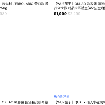
義大利 L’ERBOLARIO 蕾莉歐 琴
【WUZ屋子】OKLAO 歐客佬 頭
50g
行全世界 精品掛耳禮盒(45包/盒)
,980
$1,999
$2,299
宅配商品
】OKLAO 歐客佬 圓滿精品掛耳禮
【WUZ屋子】QUALY 仙人掌磁鐵