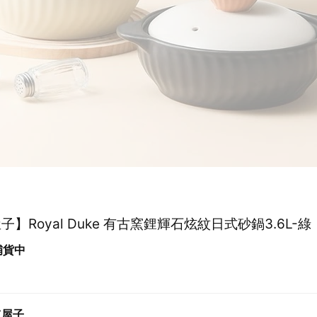
子】Royal Duke 有古窯鋰輝石炫紋日式砂鍋3.6L-綠
 補貨中
Z屋子