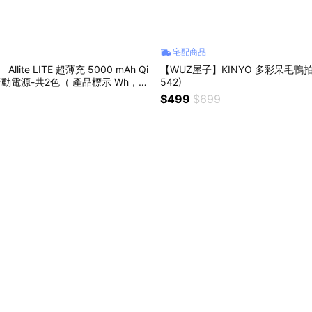
宅配商品
llite LITE 超薄充 5000 mAh Qi
【WUZ屋子】KINYO 多彩呆毛鴨拍拍
行動電源-共2色（ 產品標示 Wh，可
542)
$499
$699