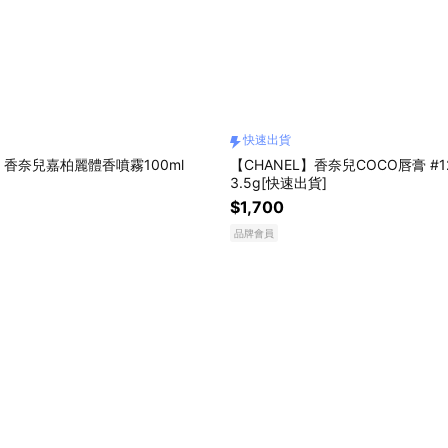
快速出貨
L】香奈兒嘉柏麗體香噴霧100ml
【CHANEL】香奈兒COCO唇膏 #1
3.5g[快速出貨]
$1,700
品牌會員