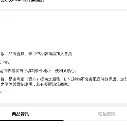
開啟「品牌會員」即可依品牌邀請加入會員
 Pay
品]由收禮者自行填寫收件地址，便利又貼心。
貨」是由商家（賣方）提供之服務，LINE禮物不負責配送時效保證。請
述之條件與限制說明，若有疑問請洽商家。
商品資訊
宅配資訊