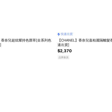
快速出貨
L】香奈兒超炫耀持色唇萃[全系列色
【CHANEL】香奈兒嘉柏麗隔離髮香霧
]
速出貨]
$2,370
品牌會員