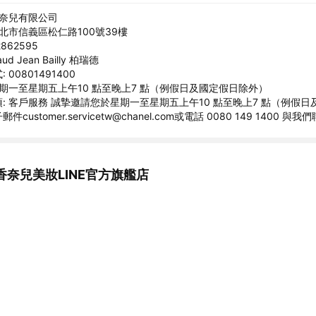
香奈兒有限公司
臺北市信義區松仁路100號39樓
862595
ud Jean Bailly 柏瑞德
00801491400
星期一至星期五上午10 點至晚上7 點（例假日及國定假日除外）
: 客戶服務 誠摯邀請您於星期一至星期五上午10 點至晚上7 點（例假
customer.servicetw@chanel.com或電話 0080 149 1400 與我
香奈兒美妝LINE官方旗艦店