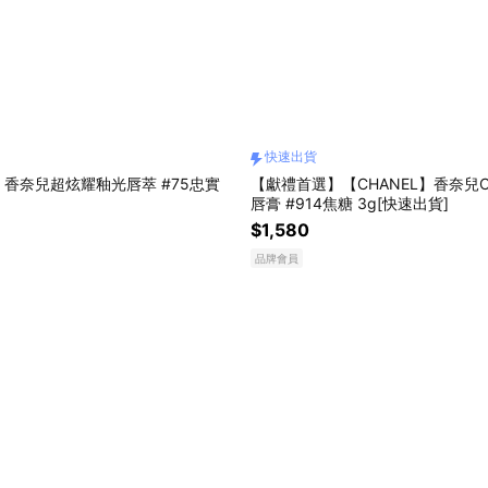
快速出貨
L】香奈兒超炫耀釉光唇萃 #75忠實
【獻禮首選】【CHANEL】香奈兒
唇膏 #914焦糖 3g[快速出貨]
$1,580
品牌會員