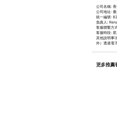
公司名稱: 
公司地址: 
統一編號: 82
負責人: Rena
客服聯繫方式: 
客服時段: 
其他說明事項
外）透過電子郵件
更多推薦
看更多