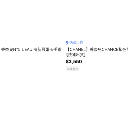
快速出貨
】香奈兒N°5 L'EAU 清新晨露玉手霜
【CHANEL】香奈兒CHANCE紫色
l[快速出貨]
$3,550
品牌會員