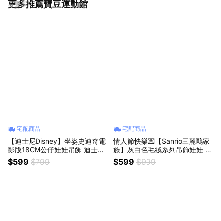
更多推薦寶豆運動館
看更多
宅配商品
宅配商品
【迪士尼Disney】坐姿史迪奇電
情人節快樂💌【Sanrio三麗鷗家
影版18CM公仔娃娃吊飾 迪士尼
族】灰白色毛絨系列吊飾娃娃 正
正版授權stitch絨毛娃娃星際寶
版韓國限定款 美樂蒂 大耳狗 庫
$599
$799
$599
$999
貝 毛絨玩具 沙發抱枕擺飾床頭
洛米 帕恰狗 凱蒂貓hello kitty 布
櫃 百元交換禮物 天蠍座生日禮
丁狗 包包吊飾 絨毛娃娃公仔鑰
物 女友送禮 女生送禮
匙圈 女友生日禮物 告白禮