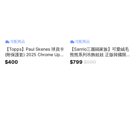
宅配商品
宅配商品
【Topps】Paul Skenes 球員卡
【Sanrio三麗鷗家族】可愛絨毛
(附保護套) 2025 Chrome Upda
熊熊系列吊飾娃娃 正版韓國限定
te 金屬系列 #ASGC-44 MLB海
款 大耳狗 美樂蒂 帕洽狗 人魚漢
$400
$799
$999
盜隊 賽揚獎王牌投手 棒球收藏
頓 凱蒂貓hello kitty 布丁狗 包包
禮物 保值禮物 紀念禮品
掛飾 公仔鑰匙圈 女生朋友送禮
情侶交換禮物 女友生日