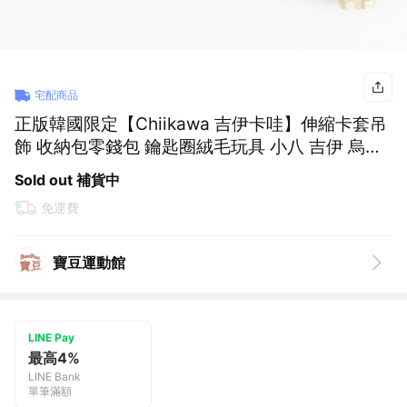
宅配商品
正版韓國限定【Chiikawa 吉伊卡哇】伸縮卡套吊
飾 收納包零錢包 鑰匙圈絨毛玩具 小八 吉伊 烏薩
奇 悠遊卡套 證件夾 除草證三級 識別證夾 零錢袋
Sold out 補貨中
女生送禮推薦 女友送禮 金牛座生日禮物
免運費
寶豆運動館
LINE Pay
最高4%
LINE Bank
單筆滿額