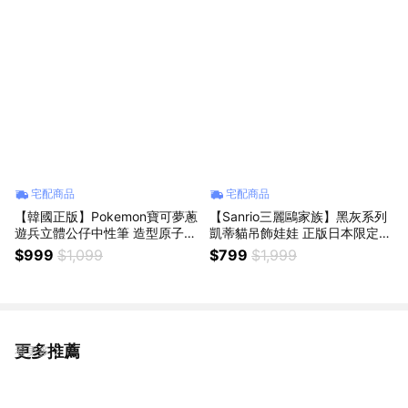
女生朋友送禮
朋友禮物 獅子座生日
宅配商品
宅配商品
【韓國正版】Pokemon寶可夢蔥
【Sanrio三麗鷗家族】黑灰系列
遊兵立體公仔中性筆 造型原子筆
凱蒂貓吊飾娃娃 正版日本限定款
辦公室療癒小物 實用創意文具
hellokitty包包吊飾 絨毛公仔鑰
$999
$1,099
$799
$1,999
桌上筆架 劍盾人氣角色周邊商品
匙圈 女生朋友送禮 情人節禮物
大蔥鴨進化 男女朋友交換禮物
七夕交換禮物 情侶禮物 情侶吊
生日禮物 辦公室小物 拔蔥寫字
飾 女友禮物 214告白禮物
畢業送禮
更多推薦
看更多