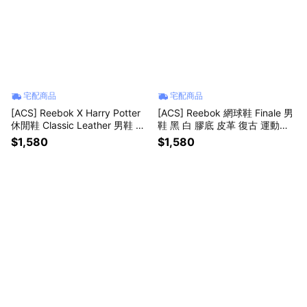
宅配商品
宅配商品
[ACS] Reebok X Harry Potter
[ACS] Reebok 網球鞋 Finale 男
休閒鞋 Classic Leather 男鞋 黑
鞋 黑 白 膠底 皮革 復古 運動鞋
棕 聯名 哈利波特 100201817
100229918
$1,580
$1,580