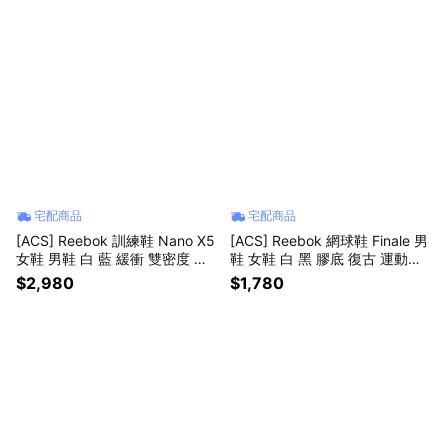
宅配商品
宅配商品
[ACS] Reebok 訓練鞋 Nano X5
[ACS] Reebok 網球鞋 Finale 男
女鞋 男鞋 白 藍 緩衝 雙密度 穩
鞋 女鞋 白 黑 膠底 復古 運動鞋
定 多功能 運動鞋 100225451
100229873
$2,980
$1,780