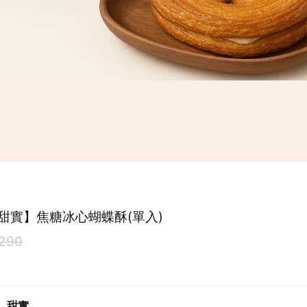
甜實】焦糖冰心蝴蝶酥(單入)
290
．甜實