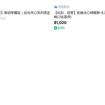
宅配商品
實】舞韻華爾茲｜綜合夾心系列禮盒
【此刻．甜實】焦糖冰心蝴蝶酥-6入
種口味選擇)
,130
$1,020
5.0%