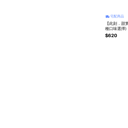
宅配商品
【此刻．甜實
種口味選擇)
$620