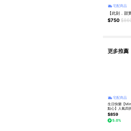
宅配商品
【此刻．甜
$750
$86
更多推薦
看更多
宅配商品
生日快樂【Min
點心】人氣四
生日分享款 四
$859
味一次擁有🩷❤
5.0%