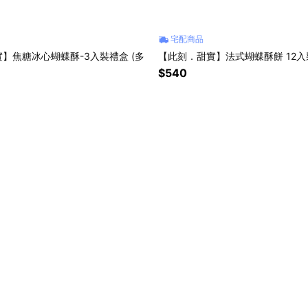
宅配商品
】焦糖冰心蝴蝶酥-3入裝禮盒 (多
【此刻．甜實】法式蝴蝶酥餅 12
$540