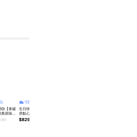
品
宅配商品
宅配商品
宅配商品
宅
樂🎂【拿破
生日快樂 【Mini私
【亞尼克-派塔】檸
🥸父親節快樂，您辛
💪為
經典原味1
房點心】初戀鮮檸乳
檬烤布丁雙享派6吋
苦了🥸【拿破崙蛋
【莫
盒)
酪派｜酸甜清爽系生
💖雙口味雙倍心意
糕】經典原味1盒
房】
520
$829
$740
$348
$520
$65
日首選 🍋
(280g/盒)
蛋糕4
法式
（各
出貨