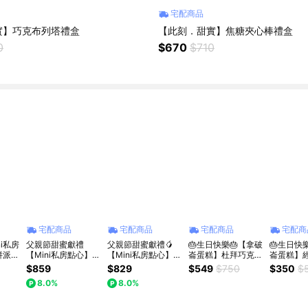
宅配商品
實】巧克布列塔禮盒
【此刻．甜實】焦糖夾心棒禮盒
0
$670
$710
宅配商品
宅配商品
宅配商品
宅配商
i私房
父親節甜蜜獻禮
父親節甜蜜獻禮🥭
🎂生日快樂🎂【拿破
🎂生日快
拼派｜
【Mini私房點心】人
【Mini私房點心】盛
崙蛋糕】杜拜巧克力
崙蛋糕】
款風
氣四拼派｜生日分享
夏芒果卡士達｜把滿
1盒 (400g/盒)｜生
盒(280g/
$859
$829
$549
$750
$350
$
️
款 四款風味一次擁
滿芒果香，送給今天
日｜慶生｜
8.0%
8.0%
有🩷❤️
最特別的你。 🎂