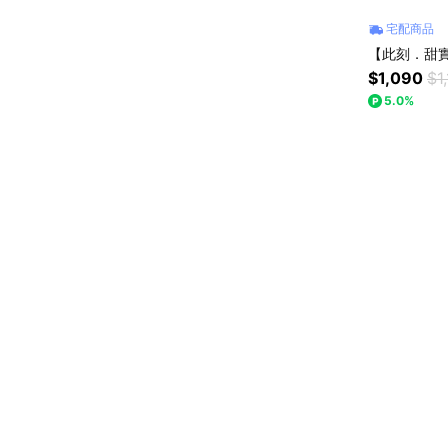
宅配商品
【此刻．甜
$1,090
$1
5.0%