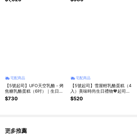
宅配商品
宅配商品
【5號起司】UFO天空乳酪－烤
【5號起司】雪屋輕乳酪蛋糕（4
焦糖乳酪蛋糕（6吋）｜生日禮
入）美味時尚生日禮物💖起司蛋
物、起司蛋糕
糕
$730
$520
更多推薦
看更多