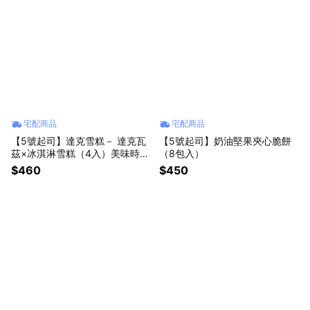
宅配商品
宅配商品
【5號起司】達克雪糕－ 達克瓦
【5號起司】奶油堅果夾心脆餅
茲×冰淇淋雪糕（4入）美味時尚
（8包入）
生日禮物🫦
$460
$450