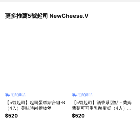
更多推薦5號起司 NewCheese.V
看更多
宅配商品
宅配商品
【5號起司】起司蛋糕綜合組-B
【5號起司】酒香系甜點－蘭姆
（4入）美味時尚禮物💖
葡萄可可重乳酪蛋糕（4入）美
味時尚生日禮物💖起司蛋糕
$520
$520