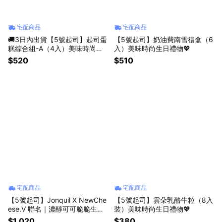
宅配商品
宅配商品
🚚3日內出貨【5號起司】起司蛋
【5號起司】奶油費南雪禮盒（6
糕綜合組-A（4入）美味時尚禮
入）美味時尚生日禮物💖
物💖生日蛋糕
$520
$510
宅配商品
宅配商品
【5號起司】Jonquil X NewChe
【5號起司】雲朵乳酪牛粒（8入
ese.V 聯名｜濃醇可可脆脆生乳
裝）美味時尚生日禮物💖
捲 Chocolate Crunch Roll
$1,020
$380