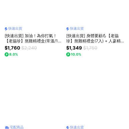
快速出貨
快速出貨
[快速出貨] 加油！為你打氣！
[快速出貨] 身體要顧💪【老協
【老協珍】熬雞精禮盒(常溫/14
珍】熬雞精禮盒(7入) + 人蔘精
入)
禮盒(7入)
$1,760
$2,240
$1,349
$1,750
8.0%
10.0%
宅配商品
快速出貨