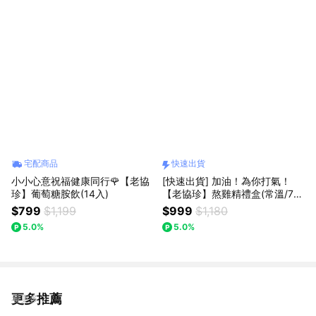
宅配商品
快速出貨
小小心意祝福健康同行🌹【老協
[快速出貨] 加油！為你打氣！
珍】葡萄糖胺飲(14入)
【老協珍】熬雞精禮盒(常溫/7
入)
$799
$1,199
$999
$1,180
5.0%
5.0%
更多推薦
看更多