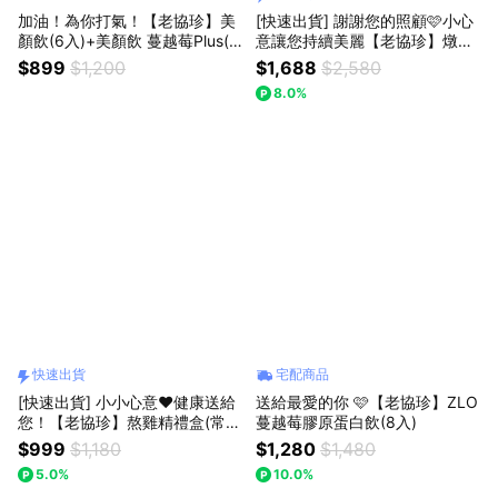
加油！為你打氣！【老協珍】美
[快速出貨] 謝謝您的照顧🩷小心
顏飲(6入)+美顏飲 蔓越莓Plus(6
意讓您持續美麗【老協珍】燉燕
入)
窩禮盒(5入) + 美顏飲(6入)
$899
$1,200
$1,688
$2,580
8.0%
快速出貨
宅配商品
[快速出貨] 小小心意❤️健康送給
送給最愛的你 🩷【老協珍】ZLO
您！【老協珍】熬雞精禮盒(常
蔓越莓膠原蛋白飲(8入)
溫/7入)
$999
$1,180
$1,280
$1,480
5.0%
10.0%