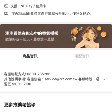
支援LINE Pay / 信用卡
[宅配商品]由收禮者自行填寫收件地址，便利又貼心。
商品資訊
宅配資訊
客服聯繫方式: 0800-285286
其他說明事項: 客服信箱：service@lxz.com.tw 客服時段：週一~
週五 9:00~17:00
更多推薦老協珍
看更多