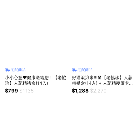
宅配商品
宅配商品
小小心意❤️健康送給您！【老協
好運滾滾來!!!🧧【老協珍】人蔘
珍】人蔘精禮盒(14入)
精禮盒(14入) + 人蔘精麥蘆卡蜂
蜜口味(14入)
$799
$1,135
$1,288
$2,270