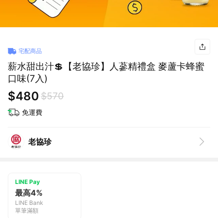
宅配商品
薪水甜出汁💲【老協珍】人蔘精禮盒 麥蘆卡蜂蜜
口味(7入)
$480
$570
免運費
老協珍
LINE Pay
最高4%
LINE Bank
單筆滿額