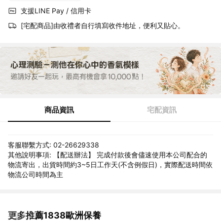
支援LINE Pay / 信用卡
[宅配商品]由收禮者自行填寫收件地址，便利又貼心。
商品資訊
宅配資訊
客服聯繫方式: 02-26629338
其他說明事項: 【配送辦法】 完成付款後會儘速使用本公司配合的
物流寄出，出貨時間約3~5日工作天(不含例假日)，實際配送時間依
物流公司時間為主
更多推薦1838歐洲保養
看更多