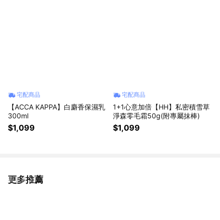
宅配商品
宅配商品
【ACCA KAPPA】白麝香保濕乳
1+1心意加倍【HH】私密積雪草
300ml
淨森零毛霜50g(附專屬抹棒)
$1,099
$1,099
更多推薦
看更多