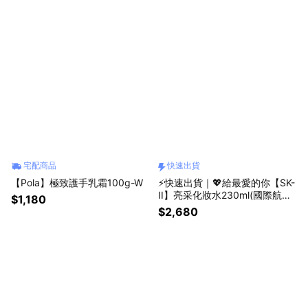
宅配商品
快速出貨
【Pola】極致護手乳霜100g-W
⚡快速出貨｜💖給最愛的你【SK-
II】亮采化妝水230ml(國際航空
$1,180
版)L
$2,680