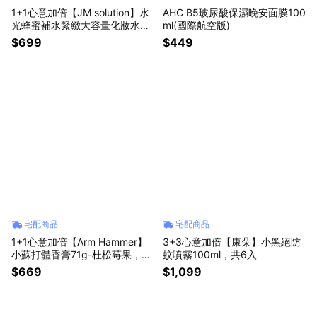
1+1心意加倍【JM solution】水
AHC B5玻尿酸保濕晚安面膜100
光蜂蜜補水緊緻大容量化妝水60
ml(國際航空版)
0ml，共2入
$699
$449
宅配商品
宅配商品
1+1心意加倍【Arm Hammer】
3+3心意加倍【康朵】小黑絕防
小蘇打體香膏71g-杜松莓果，共
蚊噴霧100ml，共6入
2入
$669
$1,099