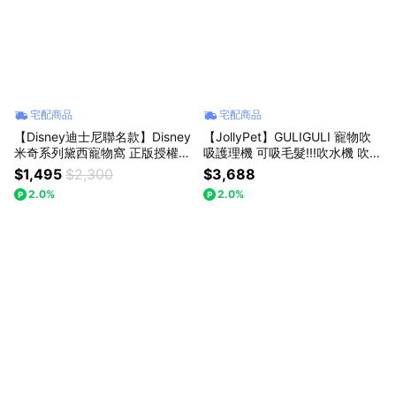
宅配商品
宅配商品
【Disney迪士尼聯名款】Disney
【JollyPet】GULIGULI 寵物吹
米奇系列黛西寵物窩 正版授權
吸護理機 可吸毛髮!!!吹水機 吹毛
台灣獨家製作 米奇貓床
吹風機 寵物美容(吹、吸、梳、
$1,495
$2,300
$3,688
剃，一機四用，邊梳剪邊吸毛)
2.0%
2.0%