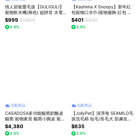
情人節寵愛毛孩【GULIGULI】
【Kashima X Snoopy】新年紅
寵物飲水機(兩色) 超靜音 水電分
包寵物口水巾(寵物服飾 紅包 過
離 貓狗通用 寵物飲水機 寵物喝
年 貓狗 寵物紅包袋)台灣唯一經
$999
$1,600
$401
$590
水 狗喝水 貓咪喝水機
銷商 正版授權 新年快樂
2.0%
2.0%
宅配商品
宅配商品
CASADOSA多功能貓窩奶酪桌
【JollyPet】清淨海 SEAMILD毛
貓窩 寵物家居 貓窩小圓桌 寵物
孩洗毛精 短毛/長毛犬 肌膚友善
桌
溫和低敏 寵物沐浴乳 狗 犬 洗澡
$4,380
$635
2.0%
2.0%