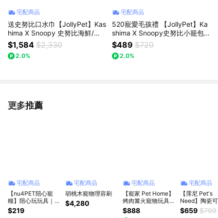
宅配商品
宅配商品
送史努比口水巾【JollyPet】Kas
520寵愛毛孩禮 【JollyPet】Ka
hima X Snoopy 史努比海鮮/豚
shima X Snoopy史努比小籠包
骨泡麵寵物窩(S/M)正版 可拆洗
寵物玩具 寵物玩具 史努比玩具
$1,584
$2,330
$489
$720
附軟墊 不易坍塌 保暖 台灣總代
狗狗玩具 貓咪玩具
2.0%
2.0%
理
更多推薦
看更多
宅配商品
宅配商品
宅配商品
宅配商品
【nu4PET陪心寵
胡桃木寵物理容刷
【寵家 Pet Home】
【霈尼 Pet's
糧】陪心玩玩具｜自
烤肉篝火寵物玩具
Need】陶瓷
$4,280
嗨狗啾啾玩具｜狗玩
益智漏食玩具 藏食
碗架組-花邊款
$219
$888
$659
$799
具 發聲玩具 貓狗玩
玩具
淋款