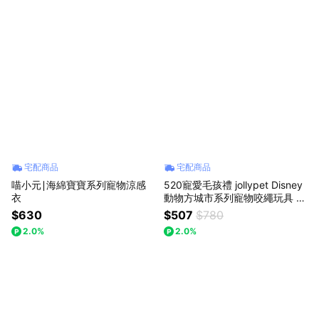
宅配商品
宅配商品
喵小元∣海綿寶寶系列寵物涼感
520寵愛毛孩禮 jollypet Disney
衣
動物方城市系列寵物咬繩玩具 正
版授權 尼克 茱蒂
$630
$507
$780
2.0%
2.0%