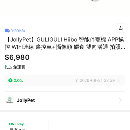
宅配商品
【JollyPet】GULIGULI Hiibo 智能伴寵機 APP操
控 WIFI連線 遙控車+攝像頭 餵食 雙向溝通 拍照
錄影 夜視功能
$6,980
免運費
至 2026-08-31 23:59 止
2.0%
JollyPet
LINE Pay