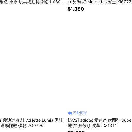
女鞋 藍 單寧 玩具總動員 聯名 LA398
er 男鞋 綠 Mercedes 賓士 KI6072
$1,380
宅配商品
as 愛迪達 拖鞋 Adilette Lumia 男鞋
[ACS] adidas 愛迪達 休閒鞋 Super
 運動拖鞋 快乾 JQ0790
鞋 黑 貝殼頭 皮革 JQ4314