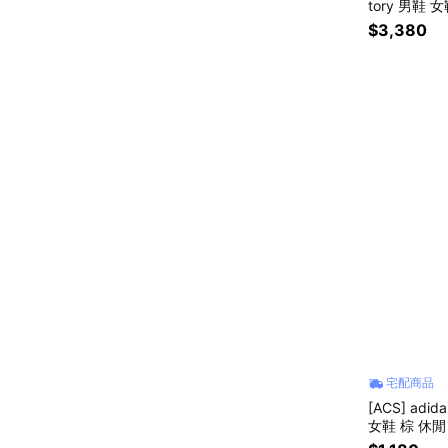
tory 男鞋 
4
$3,380
宅配商品
[ACS] adid
女鞋 棕 休閒