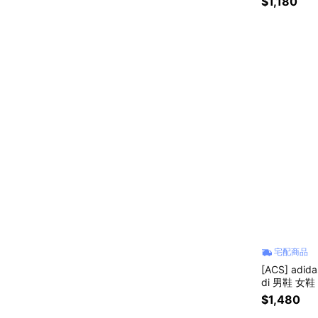
$1,180
宅配商品
[ACS] adid
di 男鞋 女鞋
$1,480