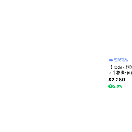
宅配商品
【Kodak 柯
5 半格機-
$2,289
2.0%