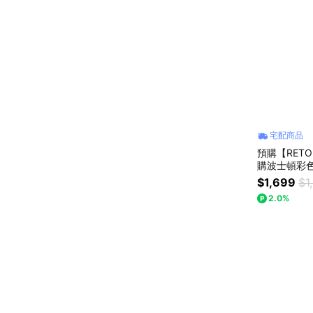
宅配商品
預購【RETO
購波士頓彩色底
$1,699
$1
2.0%