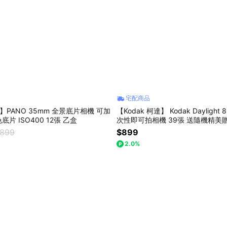
宅配商品
】PANO 35mm 全景底片相機 可加
【Kodak 柯達】 Kodak Daylight
片 ISO400 12張 乙盒
次性即可拍相機 39張 送隨機精美贈
,899
$899
2.0%