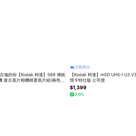
宅配商品
古魂的你【Kodak 柯達】S88 傳統
【Kodak 柯達】mSD UHS-I U3 V
機 復古底片相機精選底片組(兩色任
憶卡特仕版 公司貨
$1,399
2.0%