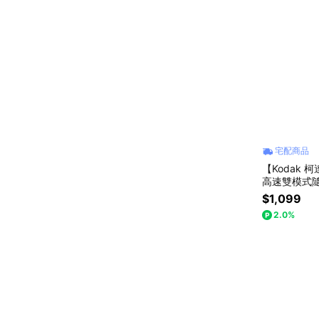
宅配商品
【Kodak 柯達
高速雙模式隨
$1,099
2.0%