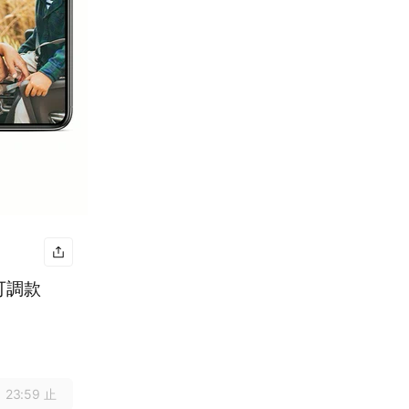
可調款
 23:59 止