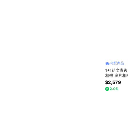
宅配商品
1+1給文青復
相機 底片相
選)
$2,579
2.0%