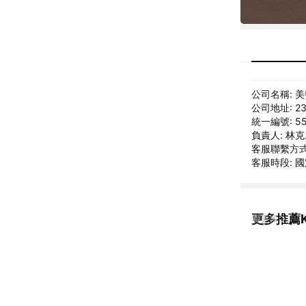
公司名稱: 
公司地址: 2
統一編號: 55
負責人: 林
客服聯繫方式: 
客服時段: 國定
更多推薦K
看更多