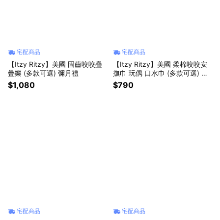
宅配商品
宅配商品
【Itzy Ritzy】美國 固齒咬咬疊
【Itzy Ritzy】美國 柔棉咬咬安
疊樂 (多款可選) 彌月禮
撫巾 玩偶 口水巾 (多款可選) 彌
月禮
$1,080
$790
宅配商品
宅配商品