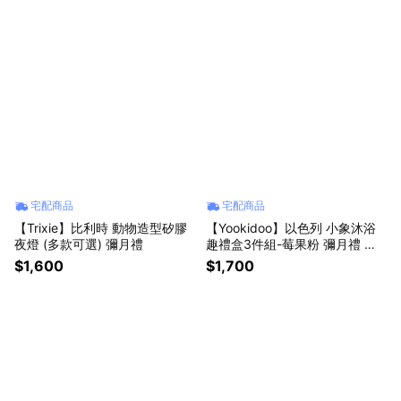
宅配商品
宅配商品
【Trixie】比利時 動物造型矽膠
【Yookidoo】以色列 小象沐浴
夜燈 (多款可選) 彌月禮
趣禮盒3件組-莓果粉 彌月禮 洗
澡玩具
$1,600
$1,700