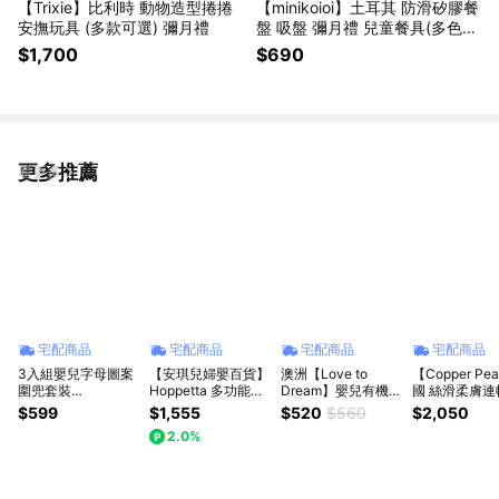
【Trixie】比利時 動物造型捲捲
【minikoioi】土耳其 防滑矽膠餐
安撫玩具 (多款可選) 彌月禮
盤 吸盤 彌月禮 兒童餐具(多色可
選)
$1,700
$690
更多推薦
看更多
宅配商品
宅配商品
宅配商品
宅配商品
3入組嬰兒字母圖案
【安琪兒婦嬰百貨】
澳洲【Love to
【Copper Pe
圍兜套裝
Hoppetta 多功能紗
Dream】嬰兒有機棉
國 絲滑柔膚連
Babyshower 新生兒
布包巾-彩色蘑菇
小方巾(紗布巾)-3入
巾-迪士尼系列
$599
$1,555
$520
$560
$2,050
禮 滿月禮｜媽媽寶
組
克斯系列 (多款
2.0%
寶
彌月禮