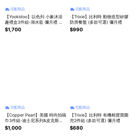
宅配商品
宅配商品
【Yookidoo】以色列 小象沐浴
【Trixie】比利時 動物造型矽膠
趣禮盒3件組-湖水藍 彌月禮 洗
防滑餐盤 (多款可選) 彌月禮
澡玩具
$1,700
$990
宅配商品
宅配商品
【Copper Pearl】美國 時尚拍嗝
【Trixie】比利時 有機棉寶寶圍
巾3件組-迪士尼系列&皮克斯系
兜2件組 (多款可選) 彌月禮
列 (多款可選) 彌月禮
$1,000
$680