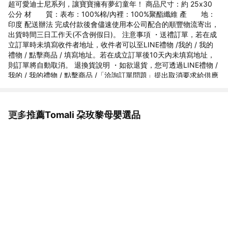
超可愛迪士尼系列，讓寶寶擁有夢幻童年！ 商品尺寸：約 25x30
公分 材 質：表布：100%棉/內裡：100%聚酯纖維 產 地：
印度 配送辦法 完成付款後會儘速使用本公司配合的順豐物流寄出，
出貨時間三日工作天(不含例假日)。 注意事項 ・送禮訂單，若在成
立訂單時未填寫收件者地址，收件者可以至LINE禮物 /我的 / 我的
禮物 / 點擊商品 / 填寫地址。若在成立訂單後10天內未填寫地址，
則訂單將自動取消。 退換貨說明 ・如欲退貨，您可透過LINE禮物 /
我的 / 我的禮物 / 點擊商品 /「洽詢訂單問題」提出取消要求給供應
商。 ・本商品無法提供換貨服務，如需其他商品請您重新購買 ・凡
商品本身之問題 (例如內景脫落、發條音轉不順、寄錯商品) 皆可於
七日內申請換貨一次，並限換同一件商品。請保持商品的原始狀態
更多推薦Tomali 朶玫黎母嬰選品
看更多
(無髒汙、磨損毀壞、加工改造等) 與原始包裝 (內外包裝、提袋、贈
品、發票等)，勿直接將商品在無任何外箱或安全包裝下寄回：320
桃園市中壢區高鐵站前西路一段268號7樓之一 客戶服務部收 ・對
商品有任何疑慮，請與我們連絡，我們會立即為您處理。 商家資訊
公司名：朶玫黎國際數位行銷有限公司 地址：320桃園市中壢區高
鐵站前西路一段268號7樓之一 統一編號：54631617 負責人：范
育菁 客服電話：03-287 6887 客服信箱：wendy@tomali.com.tw
客服時段：週一~週五 9:00~18:00 商檢字號M74086