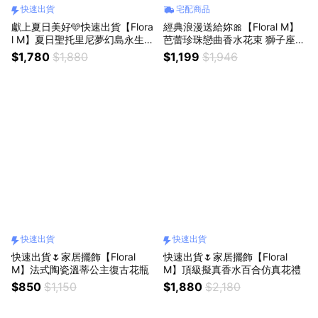
快速出貨
宅配商品
獻上夏日美好🩵快速出貨【Flora
經典浪漫送給妳🎀【Floral M】
l M】夏日聖托里尼夢幻島永生花
芭蕾珍珠戀曲香水花束 獅子座生
禮（贈送5ml香氛油）獅子座生
日快樂 情人節花束
$1,780
$1,880
$1,199
$1,946
日禮物 開幕喬遷升遷花禮
快速出貨
快速出貨
快速出貨🌷家居擺飾【Floral
快速出貨🌷家居擺飾【Floral
M】法式陶瓷溫蒂公主復古花瓶
M】頂級擬真香水百合仿真花禮
$850
$1,150
$1,880
$2,180