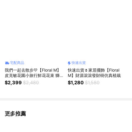
宅配商品
快速出貨
我們一起去散步💛【Floral M】
快速出貨🌷家居擺飾【Floral
皮克敏花園小旅行鮮花花束 獅子
M】財源滾滾發財樹仿真植栽
座生日禮物 畢業花束
$2,399
$2,480
$1,280
$1,580
更多推薦
看更多