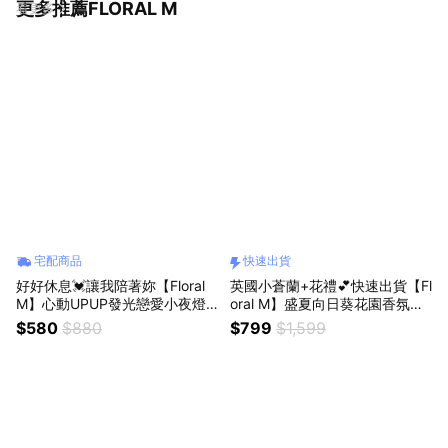
更多推薦FLORAL M
看更多
宅配商品
快速出貨
好好休息💓讓我陪著妳【Floral
英國小蒼蘭+花禮💕快速出貨【Fl
M】心動UPUP發光戀愛小夜燈
oral M】盛夏向日葵花園香氛擴
獅子座生日禮物
香花禮盒 獅子座生日禮物
$580
$880
$799
$1,599