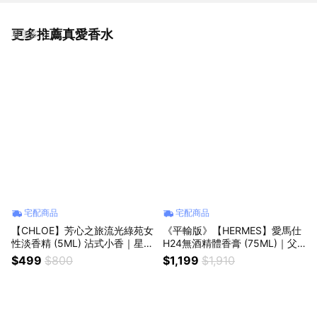
更多推薦真愛香水
看更多
宅配商品
宅配商品
【CHLOE】芳心之旅流光綠苑女
《平輸版》【HERMES】愛馬仕
性淡香精 (5ML) 沾式小香｜星座
H24無酒精體香膏 (75ML)｜父
禮｜生日禮物｜情人節禮物｜感
親節｜星座禮｜生日禮物｜情人
$499
$800
$1,199
$1,910
謝禮
節禮物｜感謝禮