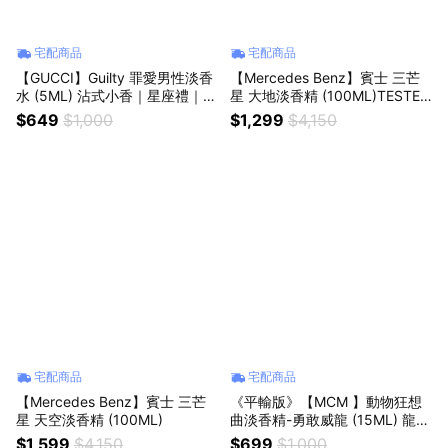
宅配商品
宅配商品
【GUCCI】Guilty 罪愛男性淡香
【Mercedes Benz】賓士 三芒
水 (5ML) 沾式小香｜星座禮｜生
星 大地淡香精 (100ML)TESTER
日禮物｜情人節禮物｜感謝禮
環保包裝
$649
$1,000
$1,299
$4,150
宅配商品
宅配商品
【Mercedes Benz】賓士 三芒
《平輸版》【MCM 】動物狂想
星 天空淡香精 (100ML)
曲淡香精-勇敢威龍 (15ML) 龍
噴式小香
$1,599
$4,150
$699
$1,000