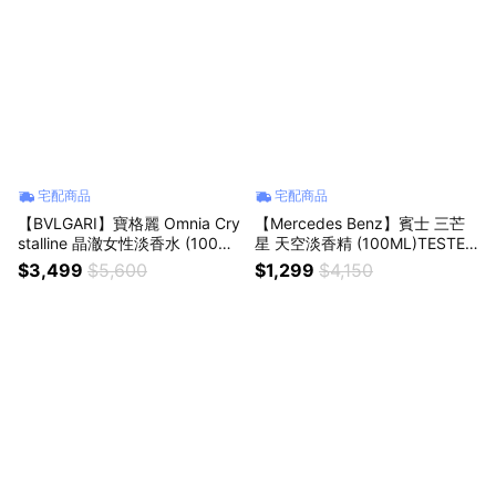
宅配商品
宅配商品
【BVLGARI】寶格麗 Omnia Cry
【Mercedes Benz】賓士 三芒
stalline 晶澈女性淡香水 (100M
星 天空淡香精 (100ML)TESTER
L) 2025新版
環保包裝
$3,499
$5,600
$1,299
$4,150