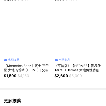
宅配商品
宅配商品
【Mercedes Benz】賓士 三芒
《平輸版》【HERMES】愛馬仕
星 大地淡香精 (100ML)｜父親
Terre D'Hermes 大地男性香氛
節｜星座禮｜生日禮物｜情人節
禮盒(淡香水100ML+沐浴膠80M
$1,599
$4,150
$2,699
$5,000
禮物｜感謝禮
L)｜父親節｜星座禮｜生日禮物
｜情人節禮物｜感謝禮
更多推薦
看更多