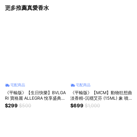
更多推薦真愛香水
看更多
宅配商品
宅配商品
《平輸版》【生日快樂】BVLGA
《平輸版》【MCM】動物狂想曲
RI 寶格麗 ALLEGRA 悅享盛典系
淡香精-沉穩艾芬 (15ML) 象 噴
列-夢幻派對淡香精 (1.5MLX2入)
式小香｜教師節｜中秋節｜星座
$299
$500
$699
$1,000
噴式針管『LINE禮物獨家』
禮｜生日禮物｜情人節｜感謝禮