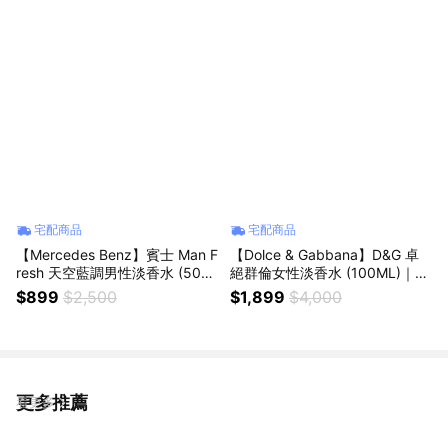
宅配商品
宅配商品
【Mercedes Benz】賓士 Man F
【Dolce & Gabbana】D&G 卓
resh 天空藍調男性淡香水 (50M
絕群倫女性淡香水 (100ML)｜教
L)
師節｜中秋節｜星座禮｜生日禮
$899
$2,500
$1,899
$4,000
物｜情人節｜感謝禮
更多推薦
看更多