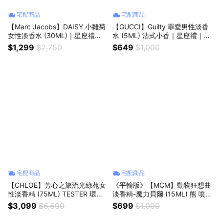
宅配商品
宅配商品
【Marc Jacobs】DAISY 小雛菊
【GUCCI】Guilty 罪愛男性淡香
女性淡香水 (30ML)｜星座禮｜
水 (5ML) 沾式小香｜星座禮｜生
生日禮物｜情人節禮物｜感謝禮
日禮物｜情人節禮物｜感謝禮
$1,299
$2,750
$649
$1,000
宅配商品
宅配商品
【CHLOE】芳心之旅流光綠苑女
《平輸版》【MCM】動物狂想曲
性淡香精 (75ML) TESTER 環保
淡香精-魔力貝爾 (15ML) 熊 噴
包裝
式小香｜教師節｜中秋節｜星座
$3,099
$6,600
$699
$1,000
禮｜生日禮物｜情人節｜感謝禮