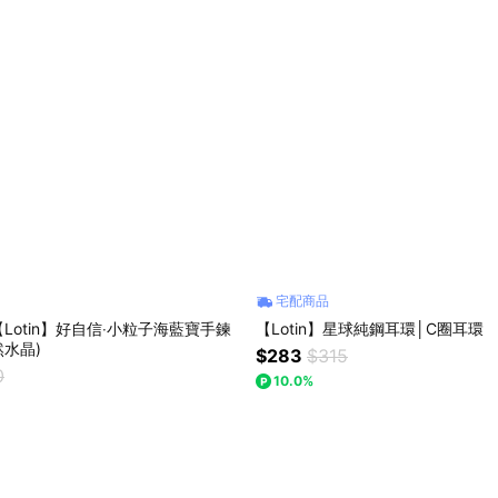
宅配商品
Lotin】好自信‧小粒子海藍寶手鍊
【Lotin】星球純鋼耳環│C圈耳環
然水晶)
$283
$315
0
10.0%