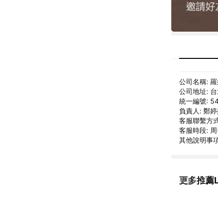
公司名稱: 
公司地址: 
統一編號: 54
負責人: 鄭
客服聯繫方式: 
客服時段: 周一
其他說明事項: E
更多推薦Lo
看更多