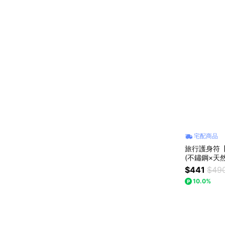
宅配商品
旅行護身符【
(不鏽鋼×天
$441
$49
10.0%