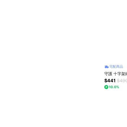
宅配商品
守護 十字架
$441
$49
10.0%