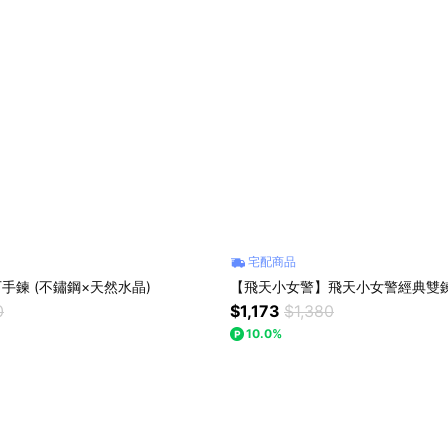
宅配商品
石手鍊 (不鏽鋼×天然水晶)
【飛天小女警】飛天小女警經典雙
0
$1,173
$1,380
10.0%