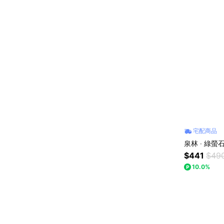
宅配商品
泉林 ‧ 綠螢
$441
$49
10.0%