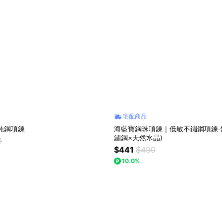
宅配商品
純鋼項鍊
海藍寶鋼珠項鍊｜低敏不鏽鋼項鍊‧舒
鏽鋼×天然水晶)
0
$441
$490
10.0%