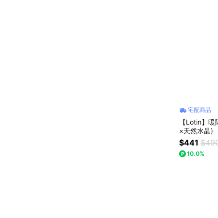
宅配商品
【Lotin】
×天然水晶)
$441
$49
10.0%