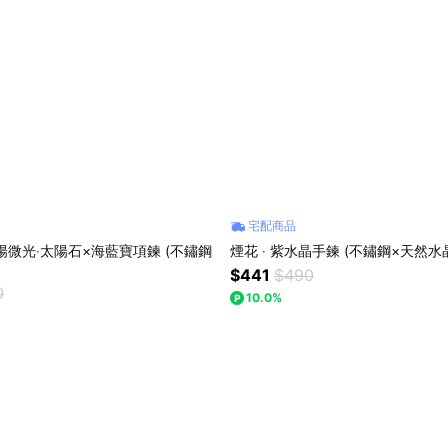
宅配商品
暖陽微光‧太陽石×海藍寶項鍊 (不鏽鋼
煙花 ‧ 紫水晶手鍊 (不鏽鋼×天然水
$441
$490
0
10.0%