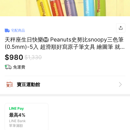
宅配商品
天秤座生日快樂🦁 Peanuts史努比snoopy三色筆
(0.5mm)-5入 超滑順好寫原子筆文具 繪圖筆 就
職禮 中性紅筆黑筆藍筆 速乾自動筆 原珠筆 史奴
$980
$1,330
比 聖誕節交換禮物 女友生日送禮
免運費
寶豆運動館
LINE Pay
最高4%
LINE Bank
單筆滿額