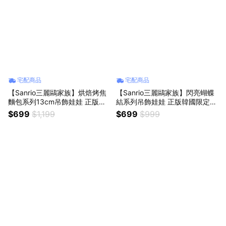
宅配商品
宅配商品
【Sanrio三麗鷗家族】烘焙烤焦
【Sanrio三麗鷗家族】閃亮蝴蝶
麵包系列13cm吊飾娃娃 正版韓
結系列吊飾娃娃 正版韓國限定款
國限定款 美樂蒂大耳狗庫洛米帕
大耳狗 人魚漢頓 帕洽狗 庫洛米
$699
$1,199
$699
$999
恰狗凱蒂貓hello kitty 布丁狗人
凱蒂貓hello kitty 美樂蒂 布丁狗
魚漢頓包包掛件 絨毛娃娃公仔鑰
手提包配飾斜肩包裝飾 同學送禮
匙圈 女生朋友送禮 交換禮物
情侶禮物 雙魚座生日禮物