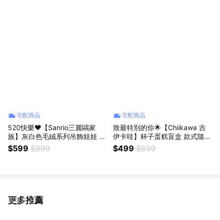
情侶告白禮物 女生朋友送禮 情
七夕交換禮物 情侶禮物 情侶吊
人節禮物 七夕交換禮物
飾 女友禮物 214告白禮物
宅配商品
宅配商品
520快樂❤️【Sanrio三麗鷗家
致最特別的你🌟【Chiikawa 吉
族】灰白色毛絨系列吊飾娃娃 正
伊卡哇】杯子蛋糕盲盒 款式隨
版韓國限定款 美樂蒂 大耳狗 庫
機/特殊款 正版韓國限定款 可愛
$599
$999
$499
$699
洛米 帕恰狗 凱蒂貓hello kitty 布
公仔收藏 小八 吉伊 烏薩奇辦公
丁狗 包包吊飾 絨毛娃娃公仔鑰
桌裝飾布置 男生禮物 聖誕節交
匙圈 女生朋友送禮
換禮物 女生送禮 天蠍座生日快
樂
更多推薦
看更多