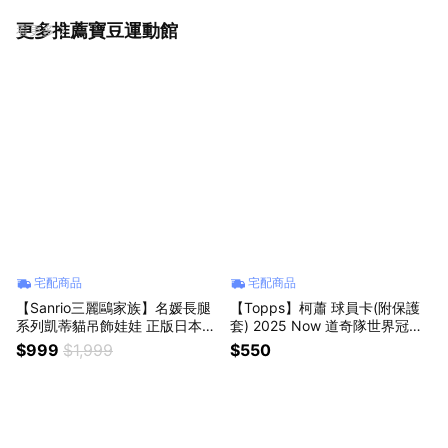
更多推薦寶豆運動館
看更多
宅配商品
宅配商品
【Sanrio三麗鷗家族】名媛長腿
【Topps】柯蕭 球員卡(附保護
系列凱蒂貓吊飾娃娃 正版日本限
套) 2025 Now 道奇隊世界冠軍
定款 hellokitty包包鑰匙圈 絨毛
CLAYTON KERSHAW #WS-13
$999
$1,999
$550
公仔 女生朋友送禮 情人節禮物
MLB棒球 書僮 賽揚獎王牌投手
七夕禮物 情侶禮物 可愛禮物 21
收藏紀念品 運動用品周邊 星座
4告白禮物 交換禮物
禮物