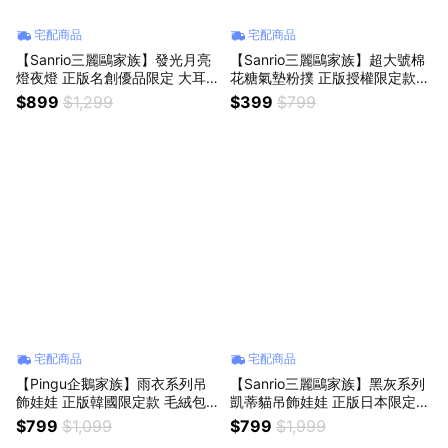
宅配商品
宅配商品
【Sanrio三麗鷗家族】發光月亮
【Sanrio三麗鷗家族】超大號棉
燈夜燈 正版名創優品限定 大耳
花糖氣墊粉撲 正版授權限定款
狗 庫洛米 帕洽狗 造型燈具 怕黑
酷洛米 美樂蒂 大耳狗巨無霸美
$899
$1,299
$399
$799
必備 兒童節禮物 小孩禮物 入厝
妝蛋水滴形氣墊化妝海綿乾濕兩
禮物 床頭燈床頭櫃擺飾 桌子裝
用親膚底妝服貼不吃粉遮瑕定妝
飾女生朋友送禮百元交換禮物牡
快速上妝女生朋友送禮 百元交換
羊座生日禮物
禮物 生日禮物
宅配商品
宅配商品
【Pingu企鵝家族】雨衣系列吊
【Sanrio三麗鷗家族】黑灰系列
飾娃娃 正版韓國限定款 毛絨包
凱蒂貓吊飾娃娃 正版日本限定款
包掛件 可愛包包吊飾吊墜 背包
hellokitty包包吊飾 絨毛公仔鑰
$799
$1,099
$799
$1,999
裝飾 絨毛娃娃公仔鑰匙圈 閨蜜
匙圈 女生朋友送禮 情人節禮物