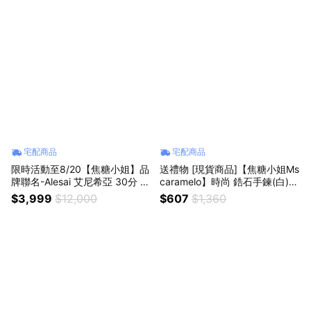
宅配商品
宅配商品
限時活動至8/20【焦糖小姐】品
送禮物 [現貨商品]【焦糖小姐Ms
牌聯名-Alesai 艾尼希亞 30分 單
caramelo】時尚 鋯石手鍊(白)
支 鑽石耳環 4選1 D/VVS1 (3EX
不銹鋼手鍊
$3,999
$12,000
$607
$1,360
車工 培育鑽石)