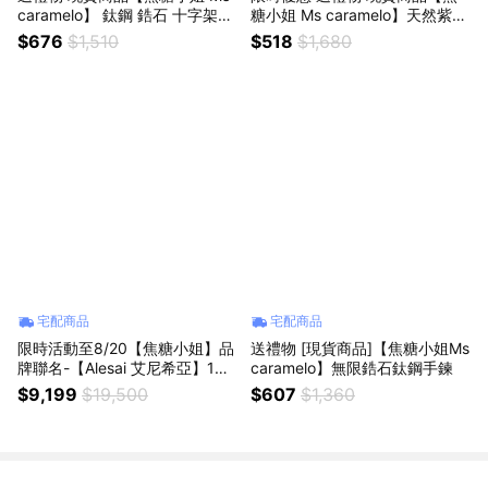
caramelo】 鈦鋼 鋯石 十字架項
糖小姐 Ms caramelo】天然紫水
鍊
晶迷你發財樹+紫水晶礦石 創意
$676
$1,510
$518
$1,680
裝飾 辦公室 小物擺件 送禮物
宅配商品
宅配商品
限時活動至8/20【焦糖小姐】品
送禮物 [現貨商品]【焦糖小姐Ms
牌聯名-【Alesai 艾尼希亞】1克
caramelo】無限鋯石鈦鋼手鍊
拉 DVVS1 鑽石手鍊 3選1 培育鑽
$9,199
$19,500
$607
$1,360
石 (3EX 車工)