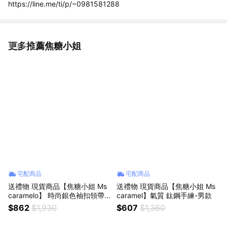
https://line.me/ti/p/~0981581288
更多推薦焦糖小姐
看更多
宅配商品
宅配商品
送禮物 現貨商品【焦糖小姐 Ms
送禮物 現貨商品【焦糖小姐 Ms
caramelo】 時尚銀色袖扣領帶
caramel】氣質 鈦鋼手練-男款
夾套組 男款
$862
$1,930
$607
$1,360