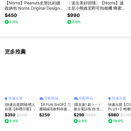
【Norns】Peanuts史努比絎縫
〔送出美好回憶〕【Norns】迪
收納包 Norns Original Design S
士尼小熊維尼即可拍相機 蜂蜜黃
noopy 化妝包 隨行包
norns Original Design iso400
$450
$990
可拍攝27張 底片相機 膠捲相機
2.0%
2.0%
更多推薦
看更多
快速出貨
宅配商品
宅配商品
快速出貨
[快速出貨]💌收禮人
【R.FUN SHOP】三
[窩在家] 超ㄅㄧㄤˋ
快速出貨【CO
自選【和禮日選】日
麗鷗絨毛飲料杯套
復古電話筒 🎂 生日
PLUS+】輕
本蒸氣熱敷眼罩 全
大耳狗 人魚漢頓 凱
禮物｜搞笑｜交換禮
電乾濕兩用氣
$350
$500
$259
$299
$399
$980
$1,18
系列｜生日・電腦族
蒂貓 飲料袋 杯套 環
物｜辦公室｜療癒｜
按摩梳禮盒組
2.0%
2.0%
10.0%
救星・午睡神器
保 CA956
實用｜同事｜上班族
APR23#CP01
｜獅子座｜七夕禮物
物 生日禮物 
｜情人節
母親節禮物