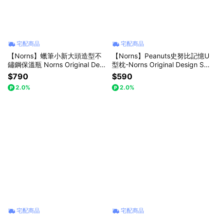
宅配商品
宅配商品
【Norns】蠟筆小新大頭造型不
【Norns】Peanuts史努比記憶U
鏽鋼保溫瓶 Norns Original Desi
型枕-Norns Original Design Sn
gn 316內膽真空保溫杯
oopy Olaf 歐拉夫 記憶棉旅行頸
$790
$590
枕
2.0%
2.0%
宅配商品
宅配商品