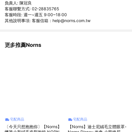
負責人: 陳冠良
客服聯繫方式: 02-28835765
客服時段: 週一~週五 9:00~18:00
其他說明事項: 客服信箱：help@norns.com.tw
更多推薦Norns
看更多
宅配商品
宅配商品
〔今天只想抱抱你〕【Norns】
【Norns】迪士尼絨毛立體眼罩-
蠟筆小新絨毛造型抱枕 NORNS
Norns Disney 米奇 小熊維尼 奇