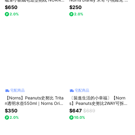
小新小白 拉鍊可拆式絨毛靠枕
奇蒂蒂 史迪奇 旅行周邊遮光好
$650
$250
眠眼罩(每款式最少需購買2件)
2.0%
2.0%
宅配商品
宅配商品
【Norns】Peanuts史努比 Trita
〔裝進生活的小幸福〕【Norn
n透明水壺550ml｜Norns Origin
s】Peanuts史努比2WAY可拆背
al Design Snoopy BPA FREE 隨
帶購物袋+屋頂鑰匙+除濕袋
$350
$647
$689
身水瓶
2.0%
10.0%