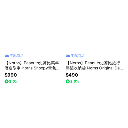
宅配商品
宅配商品
【Norns】Peanuts史努比萬年
【Norns】Peanuts史努比旅行
曆造型車-norns Snoopy黃色校
壓縮收納袋 Norns Original Desi
車 按壓翻頁桌曆
gn Snoopy 雙層行李收納壓縮袋
$990
$490
2.0%
2.0%