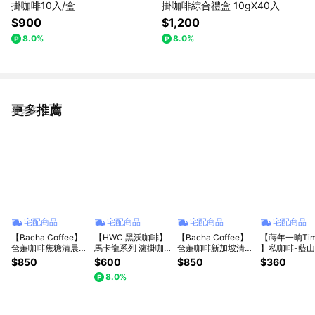
掛咖啡10入/盒
掛咖啡綜合禮盒 10gX40入
$900
$1,200
8.0%
8.0%
更多推薦
看更多
宅配商品
宅配商品
宅配商品
宅配商品
【Bacha Coffee】
【HWC 黑沃咖啡】
【Bacha Coffee】
【蒔年一晌Tim
夿萐咖啡焦糖清晨掛
馬卡龍系列 濾掛咖
夿萐咖啡新加坡清晨
】私咖啡-藍
耳咖啡禮盒 12袋x12
啡綜合禮盒 10gX20
掛耳咖啡禮盒 12袋
(中焙)-濾掛咖啡
$850
$600
$850
$360
克/盒
入
x12克/盒
入/盒-附禮盒袋
8.0%