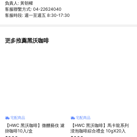
負責人: 黃朝權
客服聯繫方式: 04-22624040
客服時段: 週一至週五 8:30-17:30
更多推薦黑沃咖啡
看更多
宅配商品
宅配商品
【HWC 黑沃咖啡】微醺藝伎 濾
【HWC 黑沃咖啡】馬卡龍系列
掛咖啡10入/盒
浸泡咖啡綜合禮盒 10gX20入