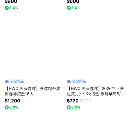
$900
$600
8.0%
8.0%
宅配商品
宅配商品
【HWC 黑沃咖啡】藝伎綜合濾
【HWC 黑沃咖啡】2026年《藝
掛咖啡禮盒16入
起賞月》中秋禮盒 限時早鳥8/31
截止｜ 🌕中秋送禮 中秋禮物🎁☕
$1,200
$770
$900
8.0%
8.0%