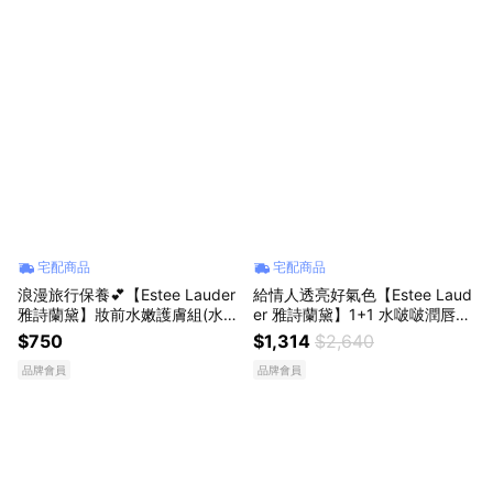
宅配商品
宅配商品
浪漫旅行保養💕【Estee Lauder
給情人透亮好氣色【Estee Laud
雅詩蘭黛】妝前水嫩護膚組(水啵
er 雅詩蘭黛】1+1 水啵啵潤唇小
啵妝前精華 15ml+修護露7ml+膠
棕心意禮盒 💗| 潤唇膏 生日禮物
$750
$1,314
$2,640
原眼霜 5ml)
IU同款 唇膏 情人節禮物
品牌會員
品牌會員