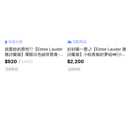
快速出貨
宅配商品
就愛妳的唇色💘【Estee Lauder
好好睡一覺🌙【Estee Lauder 雅
雅詩蘭黛】耀眼出色細管唇膏-釉
詩蘭黛】小棕夜貓好夢組💤|小棕
光/輕霧💄 送女友 快速出貨
瓶20ml+膠原霜15ml+晚安貓咪
$920
$1,600
$2,200
小包 | 告白獻禮 | 生日禮物
品牌會員
品牌會員