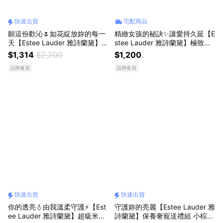
快速出貨
宅配商品
願這份歡沁🌷如花綻放妳的每一
精緻女孩的秘訣✨讓愛持久延【E
天【Estee Lauder 雅詩蘭黛】歡
stee Lauder 雅詩蘭黛】極致持
沁香氛禮盒(香水30ml+身乳液7
久亮眼組(睫毛膏+眼霜5ml+眼線
$1,314
$2,200
$1,200
5ml) 快速出貨
筆)
品牌會員
品牌會員
快速出貨
快速出貨
你的透亮💧由我溫柔守護⚡【Est
守護妳的亮麗【Estee Lauder 雅
ee Lauder 雅詩蘭黛】超級米酵
詩蘭黛】保養奢寵送禮組 小棕瓶