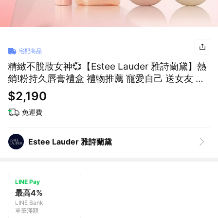
宅配商品
精緻不脫妝女神💞【Estee Lauder 雅詩蘭黛】熱
銷!粉持久唇膏禮盒 禮物推薦 寵愛自己 送女友 氣
墊 唇膏
$2,190
免運費
Estee Lauder 雅詩蘭黛
LINE Pay
最高4%
LINE Bank
單筆滿額