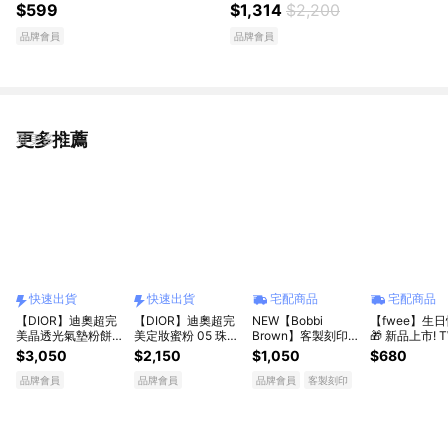
旅行禮盒(肌活水30ml+爆水霜7
20ml $1314 加贈 收納包 | 日常
$599
$1,314
$2,200
ml/全新上市) 快速出貨
送禮 生日禮物 告白獻禮 快速出
品牌會員
品牌會員
貨 情人節
更多推薦
看更多
快速出貨
快速出貨
宅配商品
宅配商品
【DIOR】迪奧超完
【DIOR】迪奧超完
NEW【Bobbi
【fwee】生
美晶透光氣墊粉餅
美定妝蜜粉 05 珠光
Brown】客製刻印x
🎁 新品上市! T
蝴蝶結 l 收禮者自選
粉 [快速出貨]
全新底妝救星⭐ 維他
女神同款持妝
$3,050
$2,150
$1,050
$680
色號 [快速出貨]
命超完美乳霜 15ml /
1入 贈1ml迷
50ml | 妝前乳推薦 |
乳(獨家禮盒)
品牌會員
品牌會員
品牌會員
客製刻印
全新升級 生日禮物
送女友 送男友