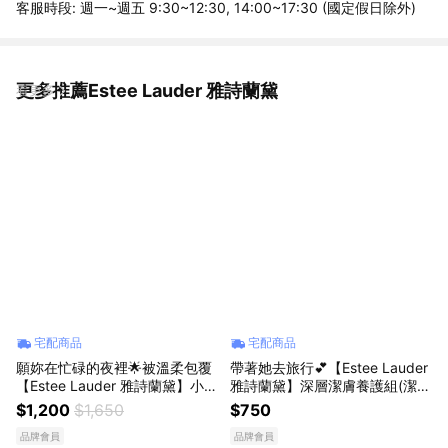
客服時段: 週一~週五 9:30~12:30, 14:00~17:30 (國定假日除外)
更多推薦Estee Lauder 雅詩蘭黛
看更多
宅配商品
宅配商品
願妳在忙碌的夜裡🌟被溫柔包覆
帶著她去旅行💕【Estee Lauder
【Estee Lauder 雅詩蘭黛】小棕
雅詩蘭黛】深層潔膚養護組(潔顏
瓶明星 1+1 送禮組🤎 生日禮物
蜜15ml+修護露7ml+亮眼霜5ml)
$1,200
$1,650
$750
送女友 |小棕15ml+膠原霜5ml
品牌會員
品牌會員
+收納包