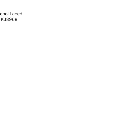
ool Laced
KJ8968