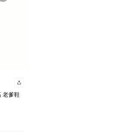
增高 老爹鞋