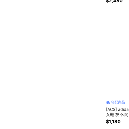
$2,480
宅配商品
[ACS] adid
女鞋 灰 休閒
$1,180