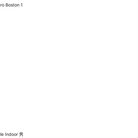
o Boston 1
e Indoor 男