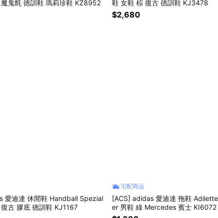
 魔鬼氈 德訓鞋 瑪莉珍鞋 KZ8952
鞋 女鞋 棕 復古 德訓鞋 KJ3478
$2,680
宅配商品
as 愛迪達 休閒鞋 Handball Spezial
[ACS] adidas 愛迪達 拖鞋 Adilette
復古 膠底 德訓鞋 KJ1167
er 男鞋 綠 Mercedes 賓士 KI6072