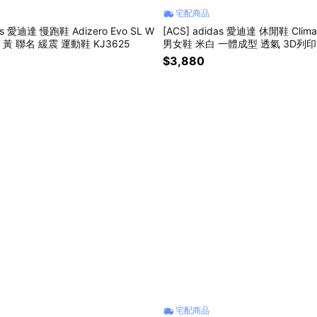
宅配商品
das 愛迪達 慢跑鞋 Adizero Evo SL W
[ACS] adidas 愛迪達 休閒鞋 Climac
鞋 黃 聯名 緩震 運動鞋 KJ3625
男女鞋 米白 一體成型 透氣 3D列印 
$3,880
宅配商品