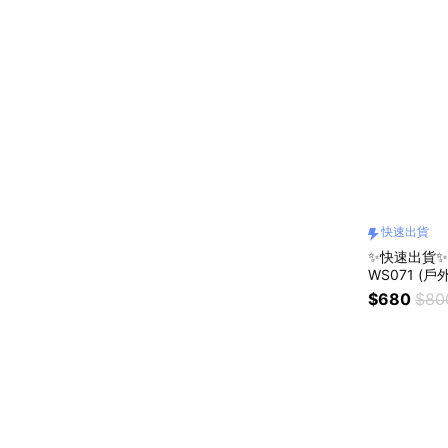
快速出貨
✨快速出貨✨
WS071 (
野餐/野營)
$680
$80