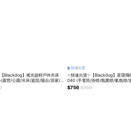
快速出貨
【Blackdog】搖光超輕戶外吊床
✨快速出貨✨【Blackdog】星環飛
戶外/露營/公園/吊床/庭院/陽台/居家/
040 (手電筒/掛燈/氛圍燈/氣氛燈
燈/裝飾燈/磁吸/頭燈/交換禮物/生
0
$756
$890