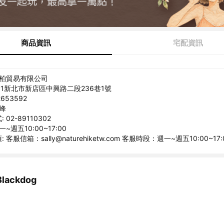
商品資訊
宅配資訊
峰柏貿易有限公司
231新北市新店區中興路二段236巷1號
653592
白峰
02-89110302
~週五10:00~17:00
客服信箱：sally@naturehiketw.com 客服時段：週一~週五10:00~17:
ackdog