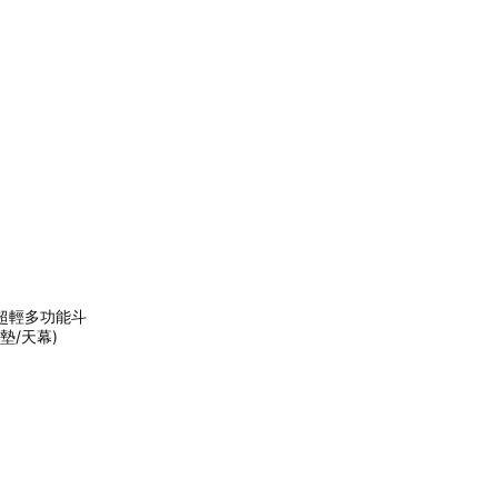
家超輕多功能斗
地墊/天幕)