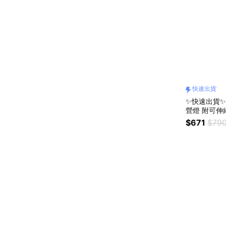
快速出貨
✨快速出貨✨【
營燈 附可伸縮
電筒/掛燈/
$671
$79
燈)