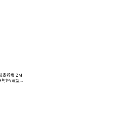
碟露營燈 ZM
/派對燈/造型
日禮物)