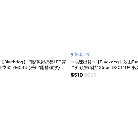
快速出貨
Blackdog】哨影戰術折疊LED露
✨快速出貨✨【Blackdog】啟山Ba
支架 ZM033 (戶外/露營/防災/手
金外鎖登山杖135cm DS011(戶外
氛圍燈/氣氛燈/派對燈/造型燈/裝飾
合金/外鎖/三節/登山/登山杖/健行/
0
$510
$600