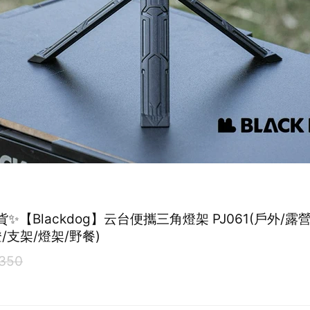
✨【Blackdog】云台便攜三角燈架 PJ061(戶外/露營
/支架/燈架/野餐)
350