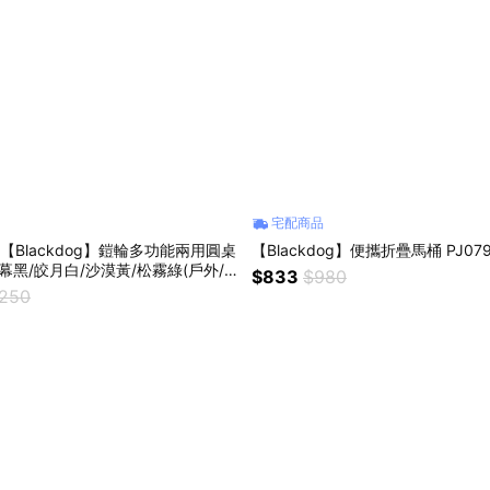
宅配商品
【Blackdog】鎧輪多功能兩用圓桌
【Blackdog】便攜折疊馬桶 PJ07
$833
$980
升降桌/野餐/露營桌/家居/小桌子/椅
,250
/父親節)