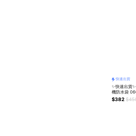
快速出貨
✨快速出貨✨【
機防水袋 060
溪/水上運動
$382
$45