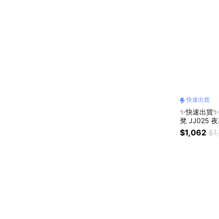
快速出貨
✨快速出貨✨
凳 JJ025 夜幕黑/皎月白/沙漠黃/松霧綠(戶外/
露營/茶几/
$1,062
$1
凳/喬遷禮物