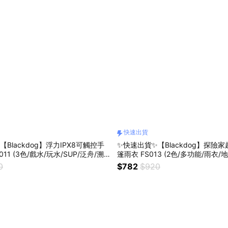
快速出貨
Blackdog】浮力IPX8可觸控手
✨快速出貨✨【Blackdog】探險
11 (3色/戲水/玩水/SUP/泛舟/溯
篷雨衣 FS013 (2色/多功能/雨衣/
/海邊/父親節/母親節)
0
$782
$920