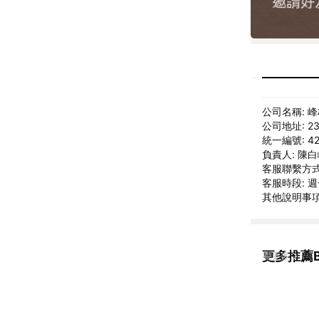
公司名稱: 
公司地址: 
統一編號: 42
負責人: 陳
客服聯繫方式: 
客服時段: 週一
其他說明事項: 
更多推薦Bl
看更多