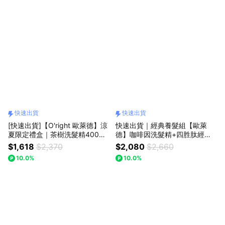
快速出貨
快速出貨
[快速出貨]【O'right 歐萊德】涼
快速出貨｜經典養髮組【歐萊
夏限定禮盒｜茶樹洗髮精400mL
德】咖啡因洗髮精+四胜肽經典
+ 綠茶沐浴乳400mL 任選｜LIN
養髮液(贈髮油+提袋)
$1,618
$2,370
$2,080
$2,660
E禮物獨家・暑假首選
10.0%
10.0%