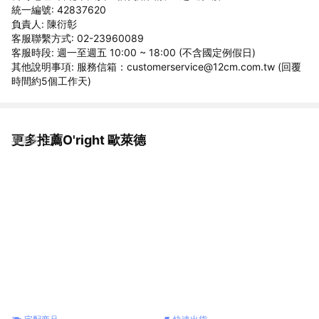
統一編號: 42837620
負責人: 陳衍彰
客服聯繫方式: 02-23960089
客服時段: 週一至週五 10:00 ~ 18:00 (不含國定例假日)
其他說明事項: 服務信箱：customerservice@12cm.com.tw (回覆
時間約5個工作天)
更多推薦O'right 歐萊德
看更多