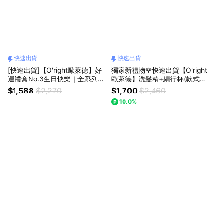
快速出貨
快速出貨
[快速出貨]【O'right歐萊德】好
獨家新禮物🌹快速出貨【O'right
運禮盒No.3生日快樂｜全系列洗
歐萊德】洗髮精+續行杯(款式任
髮精400mL任選+護髮素250mL
選)粉紅熱氣球禮盒
$1,588
$2,270
$1,700
$2,460
任選『LINE禮物獨家禮』新年好
10.0%
運禮物