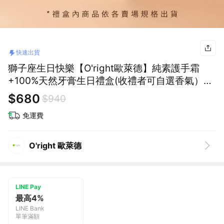
快速出貨
獅子座生日快樂【O'right歐萊德】純素護手霜
+100%天然牙膏生日禮盒(收禮者可自選香氣）贈
品牌環保提袋［快速出貨］
$680
$940
免運費
O'right 歐萊德
LINE Pay
最高4%
LINE Bank
單筆滿額