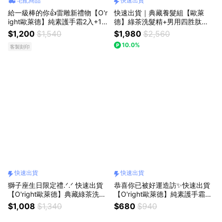
宅配商品
快速出貨
給一級棒的你👍雷雕新禮物【O'r
快速出貨｜典藏養髮組【歐萊
ight歐萊德】純素護手霜2入+10
德】綠茶洗髮精+男用四胜肽賦
0%天然牙膏1入+一擠棒擠膏器
活養髮液 (贈髮油+提袋)
$1,200
$1,540
$1,980
$2,560
禮盒(免費雷雕文字)
10.0%
客製刻印
快速出貨
快速出貨
獅子座生日限定禮.ᐟ.ᐟ 快速出貨
恭喜你已被好運造訪✨快速出貨
【O'right歐萊德】典藏綠茶洗髮
【O'right歐萊德】純素護手霜+1
精250ml+純素護手霜(收禮人可
00%天然牙膏禮盒(贈品牌環保提
$1,008
$1,340
$680
$940
自選香氣)贈芬恩環保提袋
袋) 純素