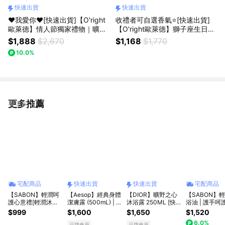
快速出貨
快速出貨
❤️我愛你❤️[快速出貨]【O'right
收禮者可自選香氣⭐️[快速出貨]
歐萊德】情人節獨家禮物｜曠野
【O'right歐萊德】獅子座生日快
玫瑰洗髮精400mL+O'right冰角
樂 獻上永續美妝NO.1禮品 ｜任
$1,888
$2,670
$1,168
$1,770
杯(贈芬恩提袋+體驗組)
選洗髮精400mL+純素護手霜40
10.0%
mL 贈 品牌環保提袋『LINE禮物
精選生
更多推薦
看更多
宅配商品
快速出貨
快速出貨
宅配商品
【SABON】輕潤呵
【Aesop】經典身體
【DIOR】曠野之心
【SABON】
護心意禮[輕潤沐浴
潔膚露 (500mL) | 收
沐浴露 250ML [快
浴油 | 護手呵
油100ml+絲綢身體
禮者自選香氣｜快速
速出貨]
[輕潤沐浴油
$999
$1,600
$1,650
$1,520
乳液50ml+護手霜
出貨
500ml+護手
6.0%
10ml] 禮物獨家贈禮
10ml] 限定
品牌會員
品牌會員