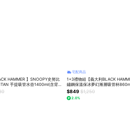
宅配商品
CK HAMMER 】SNOOPY史努比
1+3禮物組【義大利BLACK HAMME
ITAN 手提吸管水壺1400ml(含背帶
鏽鋼保溫保冰夢幻漸層吸管杯860m
80
$849
$1,250
2.0%