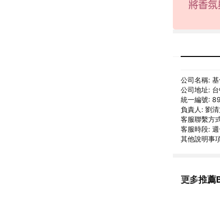
公司名稱: 
公司地址: 
統一編號: 89
負責人: 劉
客服聯繫方式: 
客服時段: 週一
其他說明事項
更多推薦B
看更多