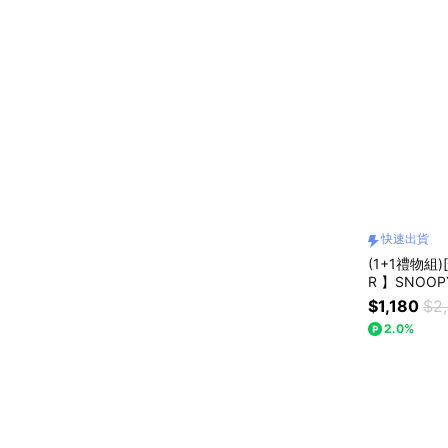
快速出貨
(1+1禮物組
R 】SNO
860ml+史
$1,180
$2
2.0%