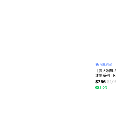
宅配商品
【義大利BLA
運動系列 TR
吸管)
$756
$1,0
2.0%