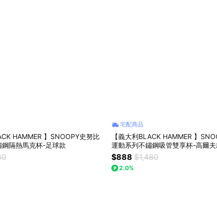
宅配商品
CK HAMMER 】SNOOPY史努比
【義大利BLACK HAMMER 】SN
鏽鋼隔熱馬克杯-足球款
運動系列不鏽鋼吸管雙享杯-高爾夫
80
$888
$1,480
2.0%