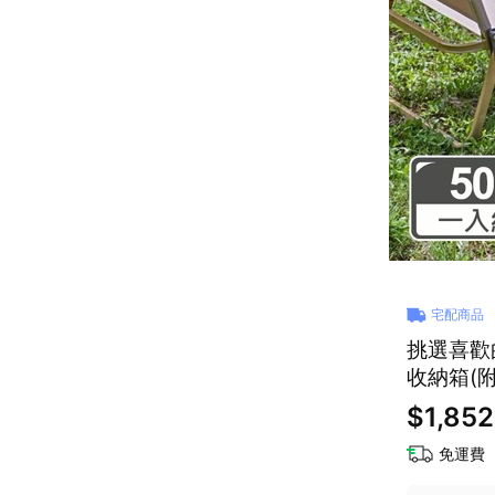
宅配商品
挑選喜歡的
收納箱(附
$1,852
免運費