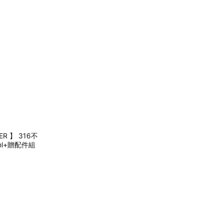
R 】 316不
l+贈配件組