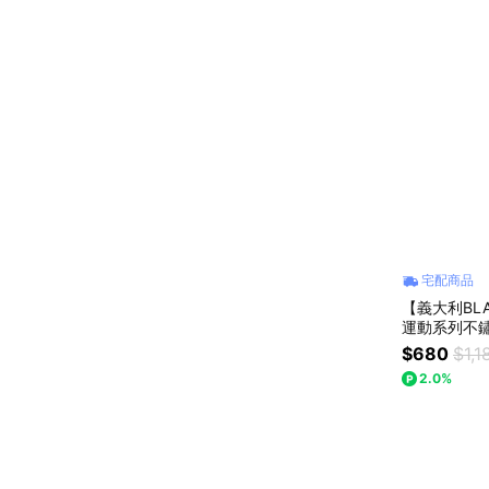
宅配商品
【義大利BLA
運動系列不
$680
$1,1
2.0%