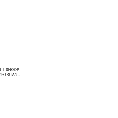
 】SNOOP
+TRITAN手