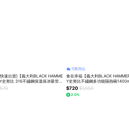
宅配商品
)[快速出貨]【義大利BLACK HAMME
食在幸福【義大利BLACK HAMMER
OPY史努比 316不鏽鋼保溫保冰吸管杯
Y史努比不鏽鋼多功能隔熱碗1400ml
努比提袋
提隨身瓶490ml+匙筷組
,570
$720
$1,050
2.0%