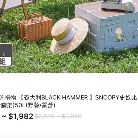
禮物 【義大利BLACK HAMMER 】SNOOPY史奴
腳架)50L(野餐/露營)
 ~ $1,982
$2,850 ~ $3,050