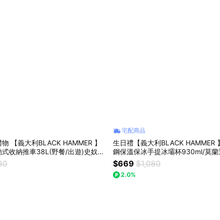
宅配商品
 【義大利BLACK HAMMER 】
生日禮【義大利BLACK HAMMER
式收納推車38L(野餐/出遊)史奴比/
鋼保溫保冰手提冰壩杯930ml/莫
選
80
$669
$1,080
2.0%