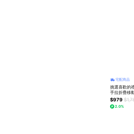
宅配商品
挑選喜歡的禮物
手拉折疊移動
品牌兩款可
$979
$1,7
2.0%