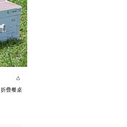
比 折疊餐桌