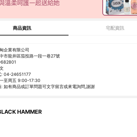
商品資訊
宅配資訊
基甸企業有限公司
台中市龍井區茄投路一段一巷27號
682801
清文
04-24651177
至周五 9:00-17:30
: 如有商品或訂單問題可文字留言或來電詢問,謝謝
LACK HAMMER