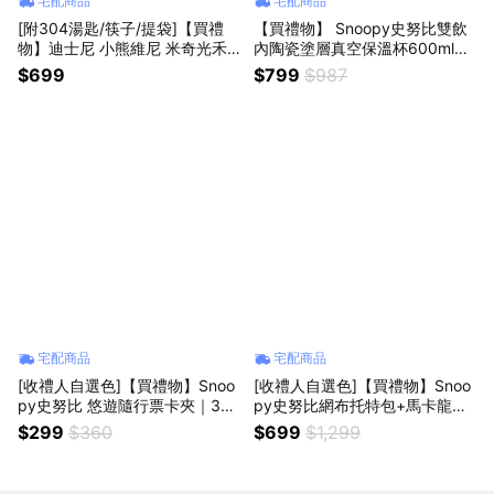
宅配商品
宅配商品
[附304湯匙/筷子/提袋]【買禮
【買禮物】 Snoopy史努比雙飲
物】迪士尼 小熊維尼 米奇光禾3
內陶瓷塗層真空保溫杯600ml
04不銹鋼餐盒提袋4件組700ml
+兩色萬用收納小包｜2色可選
$699
$799
$987
｜兩款可選 正版授權
生日禮物 生日快樂 處女座 天秤
座 天蠍座 射手座 摩羯座
宅配商品
宅配商品
[收禮人自選色]【買禮物】Snoo
[收禮人自選色]【買禮物】Snoo
py史努比 悠遊隨行票卡夾｜3色
py史努比網布托特包+馬卡龍霧
可選
面吸管杯__隨機色 歐拉夫 胡土托
$299
$360
$699
$1,299
兩用提袋 手提袋 吸管杯 隨身杯
生日禮物 生日快樂