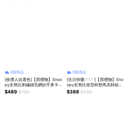
生日禮物 生日快樂 處女座 天秤
肩背包
座 天蠍座 射手座
宅配商品
宅配商品
[收禮人自選色]【買禮物】Snoo
[生日快樂.ᐟ.ᐟ.ᐟ ]【買禮物】Sno
py史努比刺繡絨毛網紗手拿卡夾
opy史努比造型杯墊馬克杯組｜
包｜3色可選 生日禮物 生日快樂
正版授權 生日禮物 獅子座 處女
$489
$790
$388
$549
天秤座 天蠍座 射手座 摩羯座 水
座 天秤座 天蠍座 射手座
瓶座 雙魚座 牡羊座 金牛座