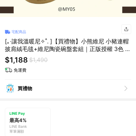
宅配商品
[｡·讓我溫暖尼✧˚. ]【買禮物】小熊維尼 小豬連帽
披肩絨毛毯+維尼陶瓷碗盤套組｜正版授權 3色 萬
用毯 冷氣毯 交換禮物 生日禮物 新年禮物
$1,188
$1,490
免運費
買禮物
LINE Pay
最高4%
LINE Bank
單筆滿額