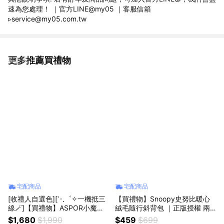
速為您處理！ ｜官方LINE@my05 ｜客服信箱
▹service@my05.com.tw
更多推薦買禮物
看更多
宅配商品
宅配商品
[收禮人自選色][⋱゜✧一機抵三
【買禮物】Snoopy史努比暖心
線🪄]【買禮物】ASPOR小魔方
絨毛隨行斜背包 ｜正版授權 兩
磁吸折疊無線三合一手機充電座
色可選 側背包 斜背包 隨身小包
$1,680
$1,990
$459
$699