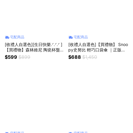
宅配商品
宅配商品
[收禮人自選色][生日快樂.ᐟ.ᐟ.ᐟ ]
[收禮人自選色]【買禮物】 Snoo
【買禮物】森林維尼 陶瓷杯盤套
py史努比 輕巧口袋傘 ｜正版授
組 3色可選｜正版授權 生日禮物
權 縮骨遮 折疊傘 口袋傘 雨傘 輕
$599
$899
$688
$1,450
巨蟹座 獅子座 處女座 天秤座 天
便傘 生日禮物
蠍座 射手座