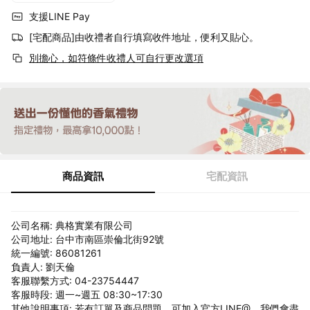
支援LINE Pay
[宅配商品]由收禮者自行填寫收件地址，便利又貼心。
別擔心，如符條件收禮人可自行更改選項
商品資訊
宅配資訊
公司名稱: 典格實業有限公司
公司地址: 台中市南區崇倫北街92號
統一編號: 86081261
負責人: 劉天倫
客服聯繫方式: 04-23754447
客服時段: 週一~週五 08:30~17:30
其他說明事項: 若有訂單及商品問題，可加入官方LINE@，我們會盡