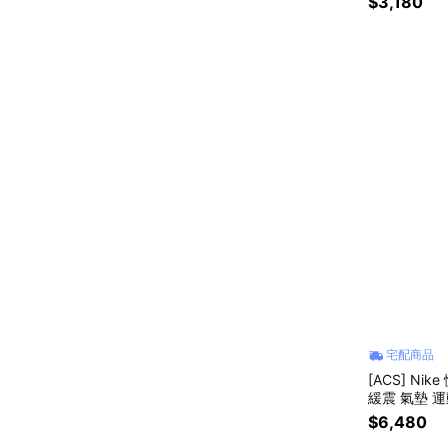
$3,180
宅配商品
[ACS] Nik
緩震 氣墊 運動
$6,480