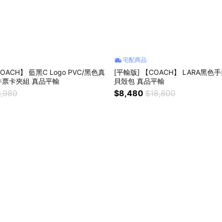
宅配商品
OACH】 藍黑C Logo PVC/黑色真
[平輸版] 【COACH】 LARA黑色
票卡夾組 真品平輸
貝殼包 真品平輸
,980
$8,480
$18,800