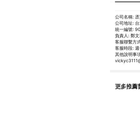
公司名稱: 
公司地址: 
統一編號: 90
負責人: 鄭
客服聯繫方式: 
客服時段: 週一
其他說明事項:
vickyc311
更多推薦
看更多