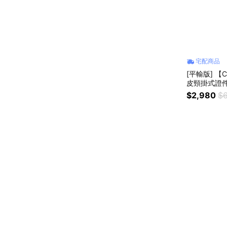
宅配商品
[平輸版] 【C
皮頸掛式證件
$2,980
$6