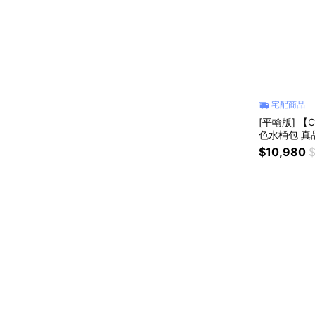
宅配商品
[平輸版] 【C
色水桶包 真
$10,980
$