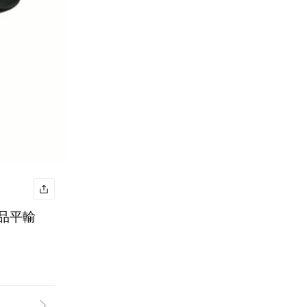
】黑灰C LOGO PVC前扣袋斜背男包(小) 真品平輸