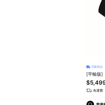
宅配商品
$5,49
免運費
普風