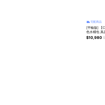
宅配商品
[平輸版] 【C
色水桶包 真
$10,980
$