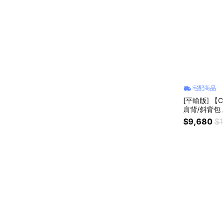
宅配商品
[平輸版] 【
肩背/斜背包
$9,680
$