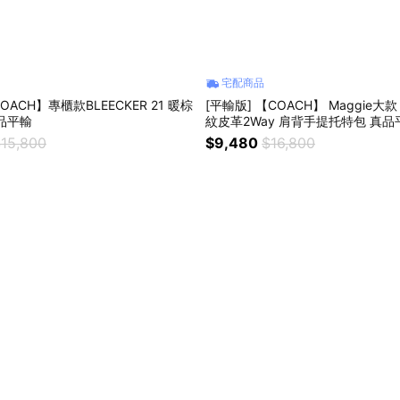
宅配商品
OACH】專櫃款BLEECKER 21 暖棕
[平輸版] 【COACH】 Maggie大
品平輸
紋皮革2Way 肩背手提
15,800
$9,480
$16,800