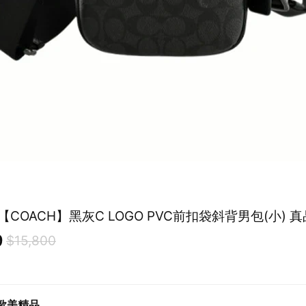
[平輸版] 【COACH
9
$15,800
歐美精品