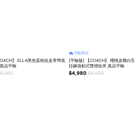
宅配商品
COACH】 ELLA黑色荔枝紋皮革彎底
[平輸版] 【COACH】 櫻桃皮雕
 真品平輸
拉鍊袋釦式雙摺短夾 真品平輸
16,980
$4,980
$8,600