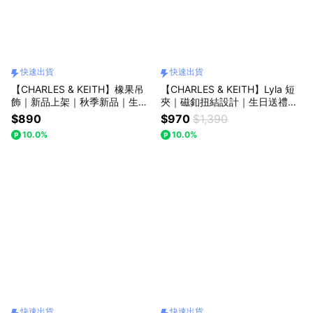
快速出貨
快速出貨
【CHARLES & KEITH】橡果吊
【CHARLES & KEITH】Lyla 短
飾｜新品上架｜秋季新品｜生日
夾｜磁釦扭結設計｜生日送禮推
送禮推薦｜快速出貨｜小CK｜官
薦｜快速出貨｜小CK｜官方直營
$890
$970
$1,390
方直營
10.0%
10.0%
快速出貨
快速出貨