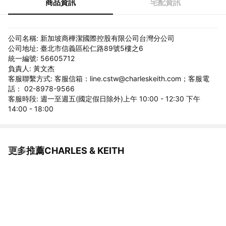
商品資訊
宅配資訊
公司名稱: 新加坡商樺潔國際控股有限公司台灣分公司
公司地址: 臺北市信義區松仁路89號5樓之6
統一編號: 56605712
負責人: 黃文杰
客服聯繫方式: 客服信箱：line.cstw@charleskeith.com；客服電
話： 02-8978-9566
客服時段: 週一至週五(國定假日除外)上午 10:00 - 12:30 下午
14:00 - 18:00
更多推薦CHARLES & KEITH
看更多