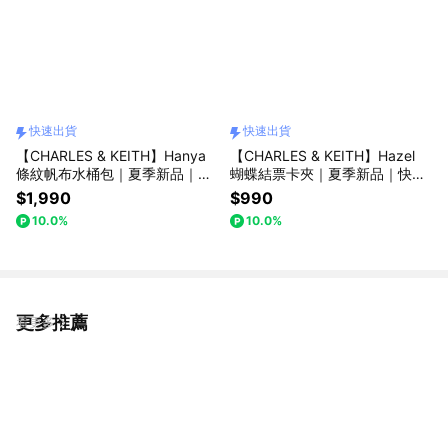
快速出貨
快速出貨
【CHARLES & KEITH】Hanya
【CHARLES & KEITH】Hazel
條紋帆布水桶包｜夏季新品｜快
蝴蝶結票卡夾｜夏季新品｜快速
速出貨｜小CK｜官方直營
出貨｜小CK｜官方直營
$1,990
$990
10.0%
10.0%
更多推薦
看更多