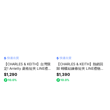
快速出貨
快速出貨
【CHARLES & KEITH】台灣限
【CHARLES & KEITH】熱銷回
定! Arrietty 菱格短夾 LINE禮物
歸 蝴蝶結鍊條短夾 LINE禮物獨
獨家禮盒 附提袋｜粉嫩開運色｜
家禮盒 附提袋｜閃耀派對季｜生
$1,290
$1,390
情人節快樂｜生日禮物｜快速出
日禮物｜小CK｜官方直營
10.0%
10.0%
貨｜小CK｜官方直營