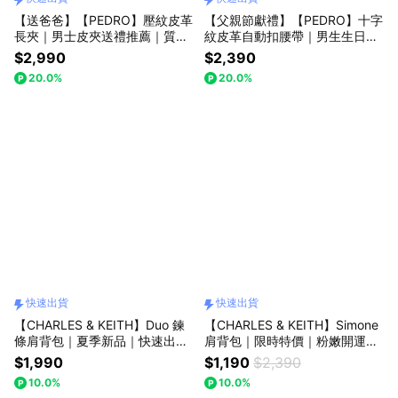
【送爸爸】【PEDRO】壓紋皮革
【父親節獻禮】【PEDRO】十字
長夾｜男士皮夾送禮推薦｜質感
紋皮革自動扣腰帶｜男生生日禮
單品｜快速出貨｜小CK集團品牌
物｜型男單品｜快速出貨｜小CK
$2,990
$2,390
集團品牌
20.0%
20.0%
快速出貨
快速出貨
【CHARLES & KEITH】Duo 鍊
【CHARLES & KEITH】Simone
條肩背包｜夏季新品｜快速出貨
肩背包｜限時特價｜粉嫩開運色
｜小CK｜官方直營
｜情人節快樂｜生日禮物｜快速
$1,990
$1,190
$2,390
出貨｜小CK｜官方直營
10.0%
10.0%