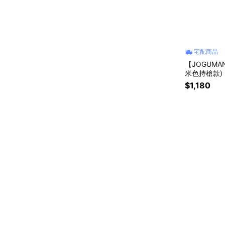
宅配商品
【JOGUMA
米色持槍款)
$1,180