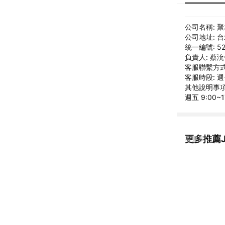
公司名稱: 
公司地址: 
統一編號: 52
負責人: 蔡
客服聯繫方式: 
客服時段: 週
其他說明事項: 
週五 9:00
更多推薦J
看更多