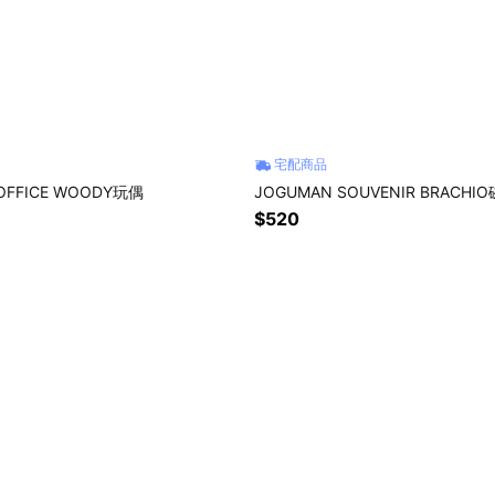
宅配商品
OFFICE WOODY玩偶
JOGUMAN SOUVENIR BRACH
$520