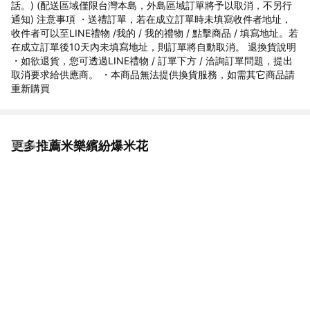
話。) (配送區域僅限台灣本島，外島區域訂單將予以取消，不另行
通知) 注意事項 ・送禮訂單，若在成立訂單時未填寫收件者地址，
收件者可以至LINE禮物 /我的 / 我的禮物 / 點擊商品 / 填寫地址。若
在成立訂單後10天內未填寫地址，則訂單將自動取消。 退換貨說明
・如欲退貨，您可透過LINE禮物 / 訂單下方 / 洽詢訂單問題，提出
取消要求給供應商。 ・本商品無法提供換貨服務，如需其它商品請
重新購買
更多推薦米樂繽紛爆米花
看更多