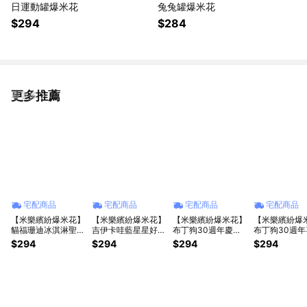
日運動罐爆米花
兔兔罐爆米花
$294
$284
更多推薦
看更多
宅配商品
宅配商品
宅配商品
宅配商品
【米樂繽紛爆米花】
【米樂繽紛爆米花】
【米樂繽紛爆米花】
【米樂繽紛爆
貓福珊迪冰淇淋聖代
吉伊卡哇藍星星好朋
布丁狗30週年慶生
布丁狗30週年
罐爆米花
友罐爆米花
派對罐爆米花
的事物粉罐爆
$294
$294
$294
$294