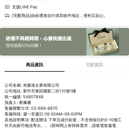
支援LINE Pay
[宅配商品]由收禮者自行填寫收件地址，便利又貼心。
商品資訊
宅配資訊
公司名稱: 米樂達企業有限公司
公司地址: 新竹市東區關新二街110號1樓
統一編號: 54807848
負責人: 蔡佩珊
客服聯繫方式: 03-666-8870
客服時段: 週一至週日 09:30AM~08:00PM
其他說明事項: 配送辦法 下單完成付款後，不含例假日約5-10個工
作天由新竹物流寄出。。 (若時間上有特殊需求，請致電客服電