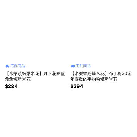
宅配商品
宅配商品
【米樂繽紛爆米花】月下花圈藍
【米樂繽紛爆米花】布丁狗30週
兔兔罐爆米花
年喜歡的事物粉罐爆米花
$284
$294