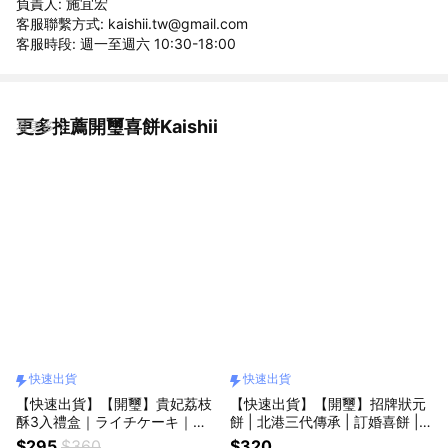
負責人: 施宜宏
客服聯繫方式: kaishii.tw@gmail.com
客服時段: 週一至週六 10:30-18:00
更多推薦開璽喜餅Kaishii
看更多
快速出貨
快速出貨
【快速出貨】【開璽】貴妃荔枝
【快速出貨】【開璽】招牌狀元
酥3入禮盒｜ライチケーキ｜外
餅 | 北港三代傳承 | 訂婚喜餅 |
銷日本伴手禮
中式喜餅
$295
$360
$320