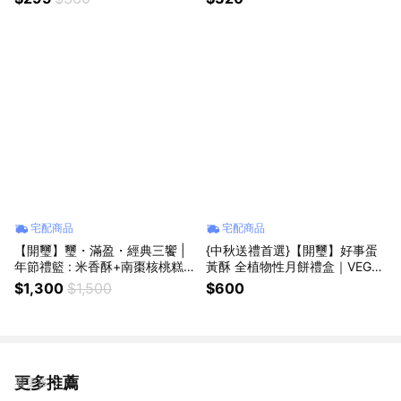
宅配商品
宅配商品
【開璽】璽・滿盈・經典三饗 |
{中秋送禮首選}【開璽】好事蛋
年節禮籃 : 米香酥+南棗核桃糕
黃酥 全植物性月餅禮盒｜VEGA
+一口鳳梨酥+娃娃酥
N 無蛋無奶無蜂蜜｜全素｜低碳
$1,300
$1,500
$600
蛋黃酥
更多推薦
看更多