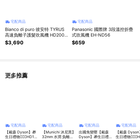
宅配商品
宅配商品
Bianco di puro 彼安特 TYRUS
Panasonic 國際牌 3段溫控折疊
高速負離子護髮吹風機 HD200 /
式吹風機 EH-ND56
HD211
$3,690
$659
更多推薦
看更多
宅配商品
宅配商品
宅配商品
宅配商品
【戴森 Dyson】🎁
【Munichi 沐尼黑】
出國免變壓【戴森
【戴森 Dyson
生日禮物👩‍❤️‍👨HD19
32mm 水潤 負離子
Dyson】🎁生日禮物
生日禮物👩‍❤️‍👨