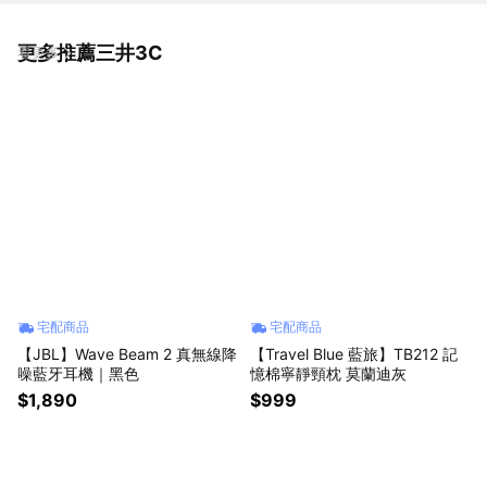
更多推薦三井3C
看更多
宅配商品
宅配商品
【JBL】Wave Beam 2 真無線降
【Travel Blue 藍旅】TB212 記
噪藍牙耳機｜黑色
憶棉寧靜頸枕 莫蘭迪灰
$1,890
$999