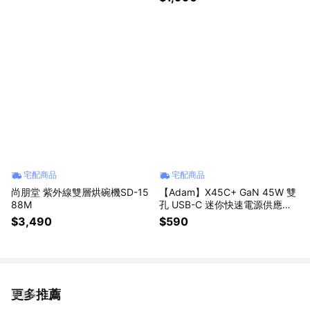
宅配商品
宅配商品
尚朋堂 紫外線雙層烘碗機SD-15
【Adam】X45C+ GaN 45W 雙
88M
孔 USB-C 迷你快速電源供應器
白色
$3,490
$590
更多推薦
看更多