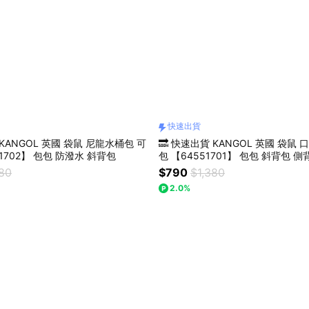
快速出貨
 KANGOL 英國 袋鼠 尼龍水桶包 可
🔜 快速出貨 KANGOL 英國 袋鼠
1702】 包包 防潑水 斜背包
包 【64551701】 包包 斜背包 側
280
$790
$1,380
2.0%