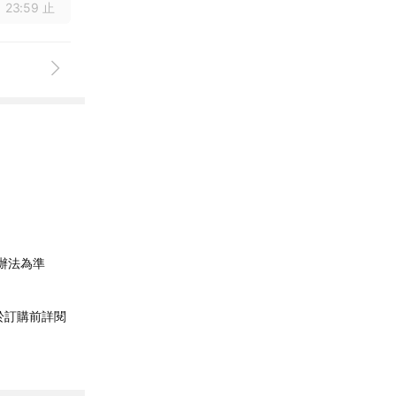
 23:59 止
辦法為準
於訂購前詳閱