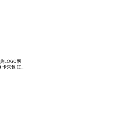
經典LOGO兩
包 卡夾包 短