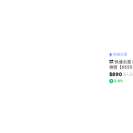
快速出貨
🔜 快速出貨
側背【6555
$890
$1,
2.0%