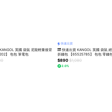
快速出貨
 KANGOL 英國 袋鼠 尼龍輕量後背
🔜 快速出貨 KANGOL 英國 袋鼠 
包 【60553202】 包包 筆電包
折錢包 【65525785】 包包 零錢
夾
80
$890
$1,080
2.0%