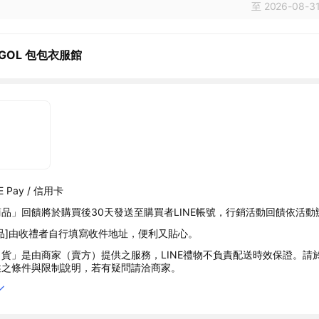
至 2026-08-31
NGOL 包包衣服館
 Pay / 信用卡
品」回饋將於購買後30天發送至購買者LINE帳號，行銷活動回饋依活動
品]由收禮者自行填寫收件地址，便利又貼心。
貨」是由商家（賣方）提供之服務，LINE禮物不負責配送時效保證。請
述之條件與限制說明，若有疑問請洽商家。