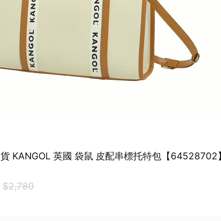
出貨 KANGOL 英國 袋鼠 皮配串標托特包【64528702
0
$2,780