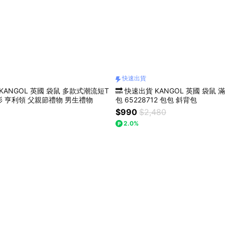
快速出貨
 KANGOL 英國 袋鼠 多款式潮流短T
🔜 快速出貨 KANGOL 英國 袋鼠
O衫 亨利領 父親節禮物 男生禮物
包 65228712 包包 斜背包
$990
$2,480
2.0%