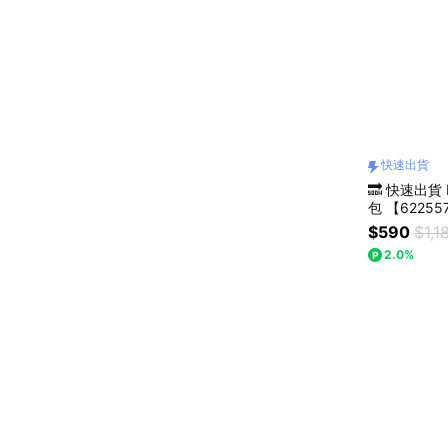
快速出貨
🔜 快速出貨
包 【6225
$590
$1,1
2.0%