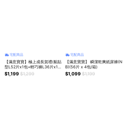
宅配商品
宅配商品
【滿意寶寶】極上成長賀禮(黏貼
【滿意寶寶】 瞬潔乾爽紙尿褲(N
型L52片x1包+輕巧褲L36片x1
B)(56片 x 4包/箱)
包) 新生兒禮
$1,199
$1,299
$1,099
$1,199