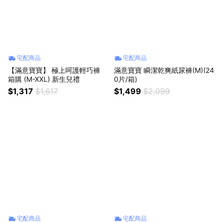
宅配商品
宅配商品
【滿意寶寶】 極上呵護輕巧褲
滿意寶寶 瞬潔乾爽紙尿褲(M)(24
箱購 (M-XXL) 新生兒禮
0片/箱)
$1,317
$1,617
$1,499
$2,099
宅配商品
宅配商品