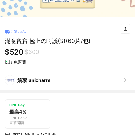
宅配商品
滿意寶寶 極上の呵護(S)(60片/包)
$520
$600
免運費
嬌聯 unicharm
LINE Pay
最高4%
LINE Bank
單筆滿額
支援LINE Pay / 信用卡