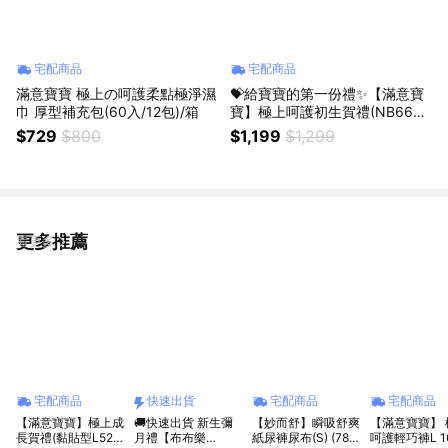
宅配商品
宅配商品
滿意寶寶 極上の呵護柔點極淨濕
💝給寶寶的第一份禮✨【滿意寶
巾 厚型補充包(60入/12包)/箱
寶】極上呵護初生賀禮(NB66片
x1+S60片x1+極上濕巾60片x3
$729
$800
$1,199
$1,299
+母乳墊8片x1) 新生兒禮
更多推薦
看更多
宅配商品
快速出貨
宅配商品
宅配商品
【滿意寶寶】極上成
🚚快速出貨 新生彌
【妙而舒】瞬吸舒爽
【滿意寶寶】 
長賀禮(黏貼型L52片
月禮【布布樂
紙尿褲尿布(S) (78片
呵護輕巧褲L 1