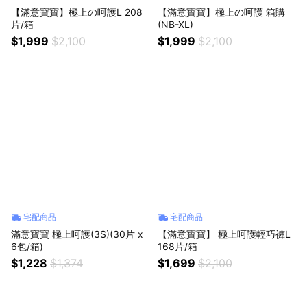
【滿意寶寶】極上の呵護L 208
【滿意寶寶】極上の呵護 箱購
片/箱
(NB-XL)
$1,999
$2,100
$1,999
$2,100
宅配商品
宅配商品
滿意寶寶 極上呵護(3S)(30片 x
【滿意寶寶】 極上呵護輕巧褲L
6包/箱)
168片/箱
$1,228
$1,374
$1,699
$2,100