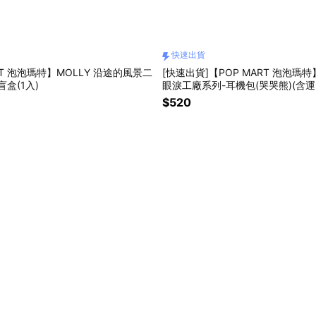
快速出貨
RT 泡泡瑪特】MOLLY 沿途的風景二
[快速出貨]【POP MART 泡泡瑪特】
盒(1入)
眼淚工廠系列-耳機包(哭哭熊)(含運
$520