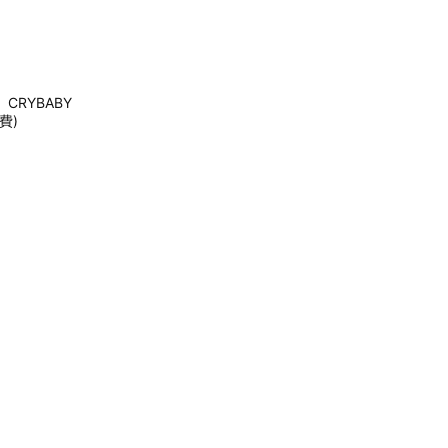
CRYBABY
費)