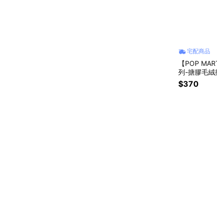
宅配商品
【POP MA
列-搪膠毛絨
$370