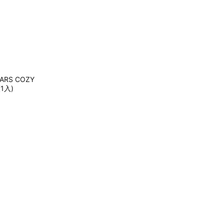
ARS COZY
1入)