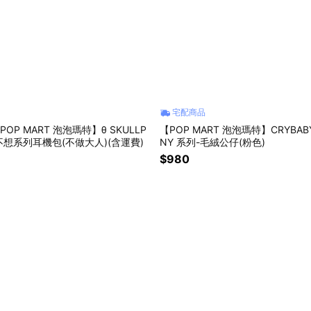
宅配商品
POP MART 泡泡瑪特】θ SKULLP
【POP MART 泡泡瑪特】CRYBABY 
想不想系列耳機包(不做大人)(含運費)
NY 系列-毛絨公仔(粉色)
$980