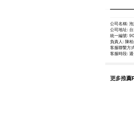
公司名稱: 
公司地址: 
統一編號: 90
負責人: 陳
客服聯繫方式: 
客服時段: 週一
更多推薦P
看更多