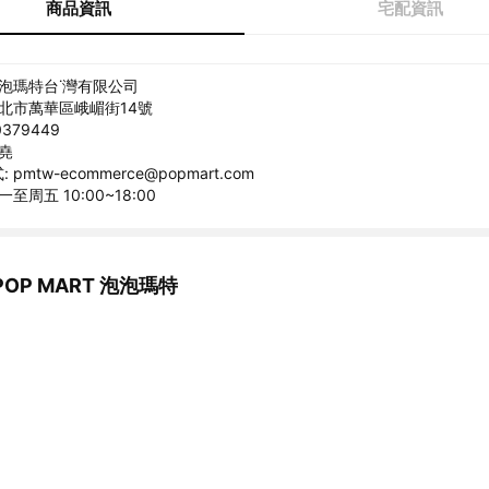
商品資訊
宅配資訊
泡泡瑪特台˙灣有限公司
台北市萬華區峨嵋街14號
379449
柏堯
pmtw-ecommerce@popmart.com
至周五 10:00~18:00
OP MART 泡泡瑪特