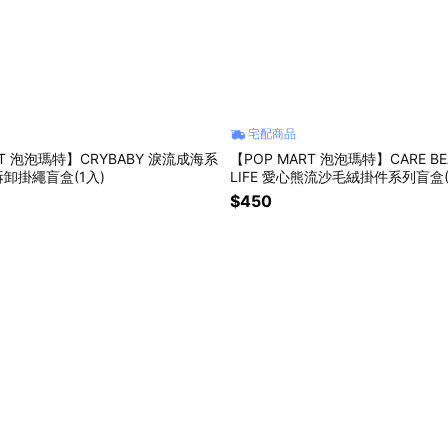
宅配商品
RT 泡泡瑪特】CRYBABY 淚流成海系
【POP MART 泡泡瑪特】CARE BE
卸掛繩盲盒(1入)
LIFE 愛心熊流沙毛絨掛件系列盲盒(
$450