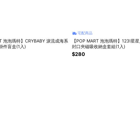
宅配商品
RT 泡泡瑪特】CRYBABY 淚流成海系
【POP MART 泡泡瑪特】123!星
掛件盲盒(1入)
封口夾磁吸收納盒套組(1入)
$280