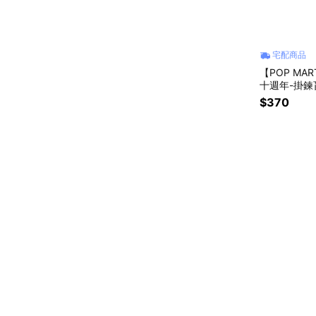
宅配商品
【POP MA
十週年-掛鍊盲
$370