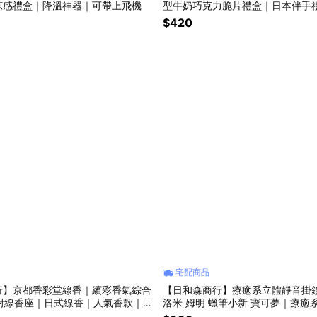
涼感禮盒｜降溫神器｜可帶上飛機
型牛奶巧克力脆片禮盒｜日本伴手
$420
宅配商品
行】京都香彩堂線香｜繽彩香氣綜合
【日和森商行】療癒系立體靜音掛鐘
｜附線香座｜日式線香｜人氣香款｜室
洛米 姆明 蠟筆小新 寶可夢｜療癒