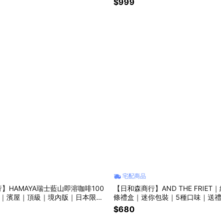
$999
宅配商品
】HAMAYA瑞士藍山即溶咖啡100
【日和森商行】AND THE FRIE
啡｜濱屋｜頂級｜境內版｜日本限定
條禮盒｜迷你包裝｜5種口味｜送
原裝進口
$680