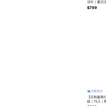
涼巾｜夏日
$799
宅配商品
【日和森商
組｜15入
內香氛