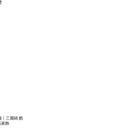
禮
｜三麗鷗 酷
系家飾