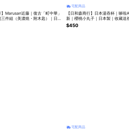
宅配商品
】Marusan近藤｜復古「町中華」
【日和森商行】日本湯吞杯｜哆啦
盤三件組（美濃燒・附木匙）｜日本
新｜櫻桃小丸子｜日本製｜收藏送
$450
宅配商品