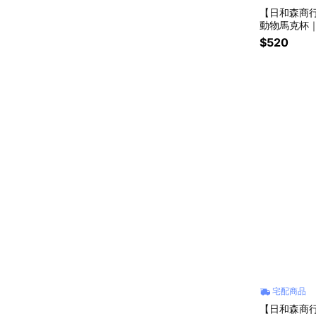
【日和森商行
動物馬克杯｜
POTTERI
$520
宅配商品
【日和森商行