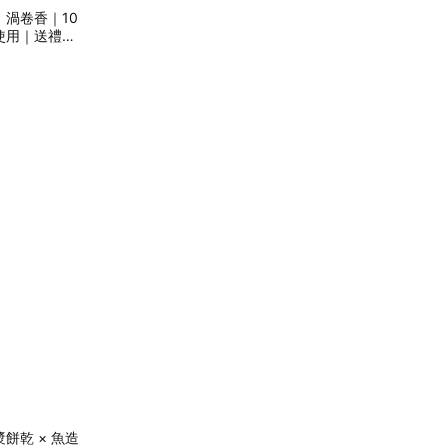
渦卷香｜10
使用｜送禮首
餅乾 × 魚造