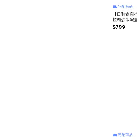
宅配商品
【日和森商行
拉麵炒飯碗
製
$799
宅配商品