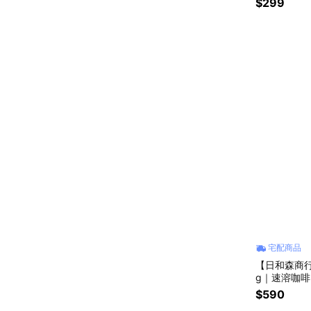
$299
宅配商品
【日和森商行
g｜速溶咖
｜冷釀
$590