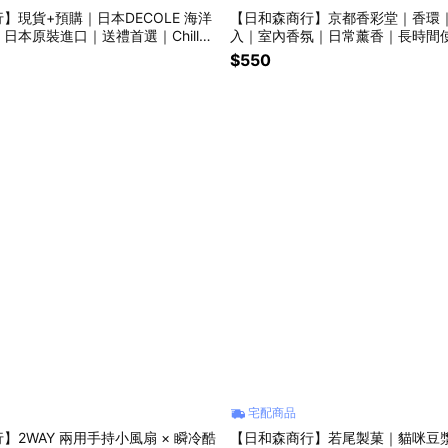
】現貨+預購｜日本DECOLE 海洋
【日和森商行】京都香彩堂｜香環｜
日本原裝進口｜送禮首選｜Chill｜
入｜室內香氛｜日常薰香｜長時間
 MUG」（ぽってりマグ） 系列
選
$550
宅配商品
】2WAY 兩用手持小風扇 × 瞬冷酷
【日和森商行】若尾製菓｜貓咪豆漿