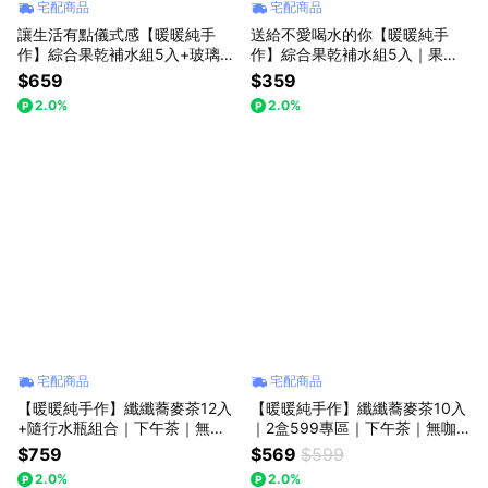
宅配商品
宅配商品
讓生活有點儀式感【暖暖純手
送給不愛喝水的你【暖暖純手
作】綜合果乾補水組5入+玻璃水
作】綜合果乾補水組5入｜果乾
瓶｜果乾水｜鳳梨柳橙｜草莓蔓
水｜鳳梨柳橙｜草莓蔓越莓｜洛
$659
$359
越莓｜洛神檸檬｜蘋果玫瑰｜檸
神檸檬｜蘋果玫瑰｜檸檬乾｜送
2.0%
2.0%
檬乾｜送禮推薦
禮推薦
宅配商品
宅配商品
【暖暖純手作】纖纖蕎麥茶12入
【暖暖純手作】纖纖蕎麥茶10入
+隨行水瓶組合｜下午茶｜無咖
｜2盒599專區｜下午茶｜無咖
啡因茶
啡因茶
$759
$569
$599
2.0%
2.0%