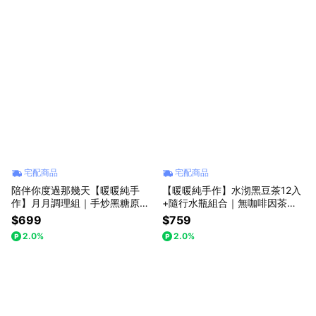
宅配商品
宅配商品
陪伴你度過那幾天【暖暖純手
【暖暖純手作】水沏黑豆茶12入
作】月月調理組｜手炒黑糖原片
+隨行水瓶組合｜無咖啡因茶｜
薑茶230g x 2罐｜5口味任選｜
下午茶
$699
$759
調理身體｜送禮首選
2.0%
2.0%