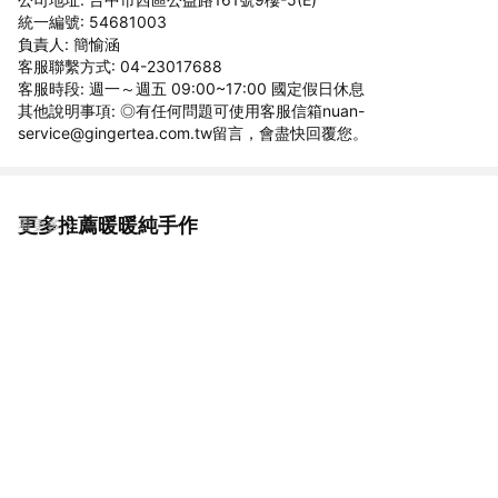
統一編號: 54681003
負責人: 簡愉涵
客服聯繫方式: 04-23017688
客服時段: 週一～週五 09:00~17:00 國定假日休息
其他說明事項: ◎有任何問題可使用客服信箱nuan-
service@gingertea.com.tw留言，會盡快回覆您。
更多推薦暖暖純手作
看更多