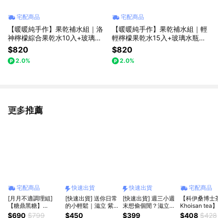
宅配商品
宅配商品
【暖暖純手作】果乾補水組｜洛
【暖暖純手作】果乾補水組｜輕
神檸檬綜合果乾水10入+玻璃水
輕檸檬果乾水15入+玻璃水瓶｜
瓶｜果乾水｜天然無加糖｜送禮
果乾水｜天然無加糖｜送禮推薦
$820
$820
推薦
2.0%
2.0%
更多推薦
看更多
宅配商品
快速出貨
快速出貨
宅配商品
[月月不適調理組]
[快速出貨] 送你日常
[快速出貨] 週三小週
【科伊桑博士
【糖鼎黑糖】
的小輕鬆｜滋立 紫
末想偷個閒？滋立
Khoisan te
『LINE 禮物獨家』
蘇舒暢養生茶 10入
菊花清涼養生茶 10
經典元氣組| 
$690
$799
$450
$399
$408
$428