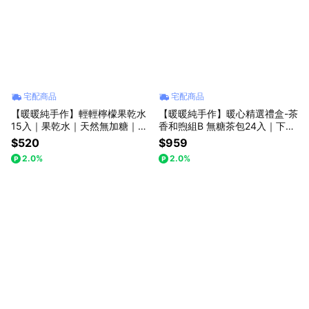
宅配商品
宅配商品
【暖暖純手作】輕輕檸檬果乾水
【暖暖純手作】暖心精選禮盒-茶
15入｜果乾水｜天然無加糖｜送
香和煦組B 無糖茶包24入｜下午
禮推薦
茶｜無咖啡因茶｜貼心送禮
$520
$959
2.0%
2.0%