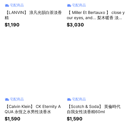
宅配商品
宅配商品
【LANVIN】 浪凡光韻白茶淡香
【 Miller Et Bertauxo 】 close y
精
our eyes, and... 梨木暖香 淡香
精 100ML
$1,190
$3,030
宅配商品
宅配商品
【Calvin Klein】 CK Eternity A
【Scotch & Soda】 英倫時代
QUA 永恆之水男性淡香水
自我女性淡香精60ml
$1,590
$1,590