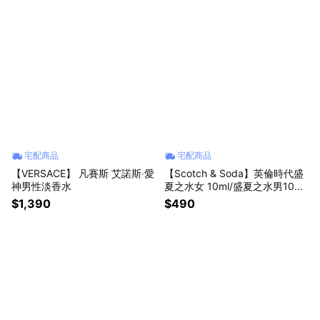
宅配商品
宅配商品
【VERSACE】 凡賽斯 艾諾斯‧愛
【Scotch & Soda】英倫時代盛
神男性淡香水
夏之水女 10ml/盛夏之水男10ml/
摯愛10ml
$1,390
$490