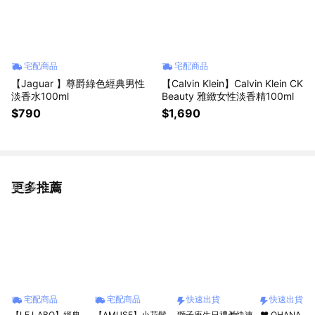
宅配商品
宅配商品
【Jaguar 】尊爵綠色經典男性
【Calvin Klein】Calvin Klein CK
淡香水100ml
Beauty 雅緻女性淡香精100ml
$790
$1,690
更多推薦
看更多
宅配商品
宅配商品
快速出貨
快速出貨
【LE LABO】經典
【AMUSE】小花髮
獅子座生日禮🎁快速
❤️ OHANA