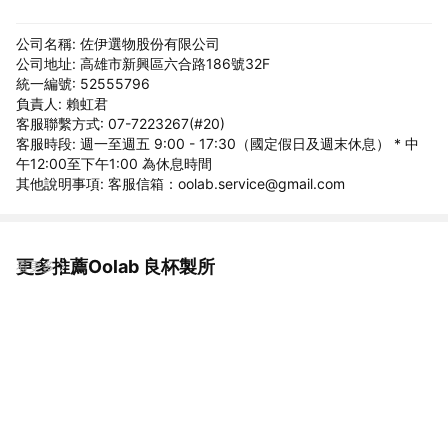
公司名稱: 佐伊選物股份有限公司
公司地址: 高雄市新興區六合路186號32F
統一編號: 52555796
負責人: 賴虹君
客服聯繫方式: 07-7223267(#20)
客服時段: 週一至週五 9:00 - 17:30（國定假日及週末休息） * 中
午12:00至下午1:00 為休息時間
其他說明事項: 客服信箱：oolab.service@gmail.com
更多推薦Oolab 良杯製所
看更多