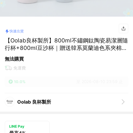
快速出貨
【Oolab良杯製所】800ml不鏽鋼鈦陶瓷易潔層隨
行杯+800ml豆沙杯｜贈送韓系莫蘭迪色系夾棉隔
熱墊(隨機色)🚗快速出貨
無法購買
免運費
至 2026-08-10 23:59 止
10.0%
Oolab 良杯製所
LINE Pay