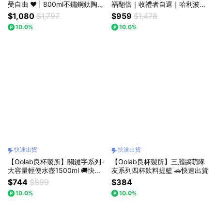
受自由 ❤️ | 800ml不鏽鋼鈦陶瓷
福翻倍｜收禮者自選｜哈利波特
易潔層隨行杯+手把杯提袋+25
850ml吸管杯 ｜贈可翻摺提袋
$1,080
$1,797
$959
$1,478
跳跳吸管🚗快速出貨
+贈海綿刷 🚗快速出貨
10.0%
10.0%
快速出貨
快速出貨
【Oolab良杯製所】關鍵字系列-
【Oolab良杯製所】三麗鷗萌隊
大容量輕便水壺1500ml 🚚快速
友系列四杯飲料提籃 🚗快速出貨
出貨
$744
$899
$384
10.0%
10.0%