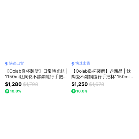
快速出貨
快速出貨
【Oolab良杯製所】日常時光組 |
【Oolab良杯製所】🎉新品 | 鈦
1150ml鈦陶瓷不鏽鋼隨行手把杯
陶瓷不鏽鋼隨行手把杯1150ml
+小時光假期提袋✨新色🚗快速
小莊園提袋組 🚗快速出貨
$1,280
$1,798
$1,250
$1,678
出貨
10.0%
10.0%