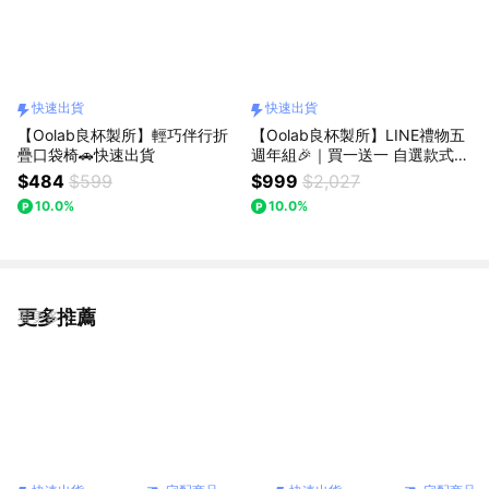
快速出貨
快速出貨
【Oolab良杯製所】輕巧伴行折
【Oolab良杯製所】LINE禮物五
疊口袋椅🚗快速出貨
週年組🎉｜買一送一 自選款式
｜850m莫蘭迪吸管杯 送750ml
$484
$599
$999
$2,027
雙層杯🚗快速出貨
10.0%
10.0%
更多推薦
看更多