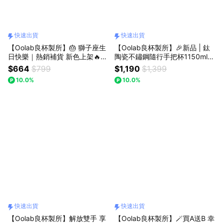
快速出貨
快速出貨
【Oolab良杯製所】🎂 獅子座生
【Oolab良杯製所】🎉新品 | 鈦
日快樂｜熱銷補貨 新色上架🔥8
陶瓷不鏽鋼隨行手把杯1150ml🚗
00ml木登聯名豆沙吸管杯🚗快速
快速出貨
$664
$799
$1,190
$1,399
出貨
10.0%
10.0%
快速出貨
快速出貨
【Oolab良杯製所】解放雙手 享
【Oolab良杯製所】🪄買A送B 幸